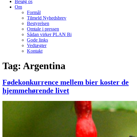
Besøg os
Om
Formål
Tilmeld Nyhedsbrev
Bestyrelsen
Omtale i pressen
Sådan virker PLAN Bi
Gode links
Vedtægter
Kontakt
Tag:
Argentina
Fødekonkurrence mellem bier koster de
hjemmehørende livet