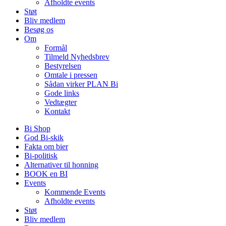
Afholdte events
Støt
Bliv medlem
Besøg os
Om
Formål
Tilmeld Nyhedsbrev
Bestyrelsen
Omtale i pressen
Sådan virker PLAN Bi
Gode links
Vedtægter
Kontakt
Bi Shop
God Bi-skik
Fakta om bier
Bi-politisk
Alternativer til honning
BOOK en BI
Events
Kommende Events
Afholdte events
Støt
Bliv medlem