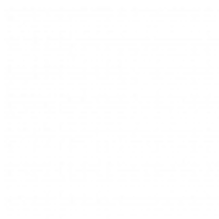
Videre
til
indhold