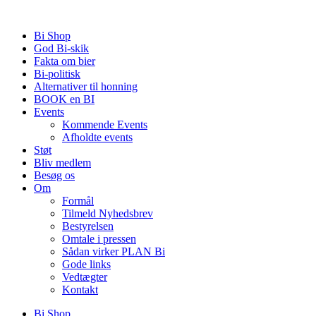
Videre
til
Bi Shop
indhold
God Bi-skik
Fakta om bier
Bi-politisk
Alternativer til honning
BOOK en BI
Events
Kommende Events
Afholdte events
Støt
Bliv medlem
Besøg os
Om
Formål
Tilmeld Nyhedsbrev
Bestyrelsen
Omtale i pressen
Sådan virker PLAN Bi
Gode links
Vedtægter
Kontakt
Bi Shop