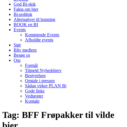
God Bi-skik
Fakta om bier
Bi-politisk
Alternativer til honning
BOOK en BI
Events
Kommende Events
Afholdte events
Støt
Bliv medlem
Besøg os
Om
Formål
Tilmeld Nyhedsbrev
Bestyrelsen
Omtale i pressen
Sådan virker PLAN Bi
Gode links
Vedtægter
Kontakt
Tag:
BFF Frøpakker til vilde
bier