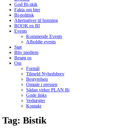
God Bi-skik
Fakta om bier
Bi-politisk
Alternativer til honning
BOOK en BI
Events
Kommende Events
Afholdte events
Støt
Bliv medlem
Besøg os
Om
Formål
Tilmeld Nyhedsbrev
Bestyrelsen
Omtale i pressen
Sådan virker PLAN Bi
Gode links
Vedtægter
Kontakt
Tag:
Bistik