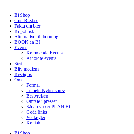
Videre
til
Bi Shop
indhold
God Bi-skik
Fakta om bier
Bi-politisk
Alternativer til honning
BOOK en BI
Events
Kommende Events
Afholdte events
Støt
Bliv medlem
Besøg os
Om
Formål
Tilmeld Nyhedsbrev
Bestyrelsen
Omtale i pressen
Sådan virker PLAN Bi
Gode links
Vedtægter
Kontakt
Bi Shop