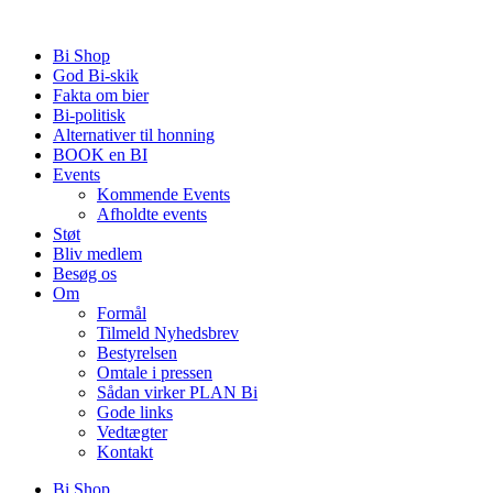
Videre
til
Bi Shop
indhold
God Bi-skik
Fakta om bier
Bi-politisk
Alternativer til honning
BOOK en BI
Events
Kommende Events
Afholdte events
Støt
Bliv medlem
Besøg os
Om
Formål
Tilmeld Nyhedsbrev
Bestyrelsen
Omtale i pressen
Sådan virker PLAN Bi
Gode links
Vedtægter
Kontakt
Bi Shop