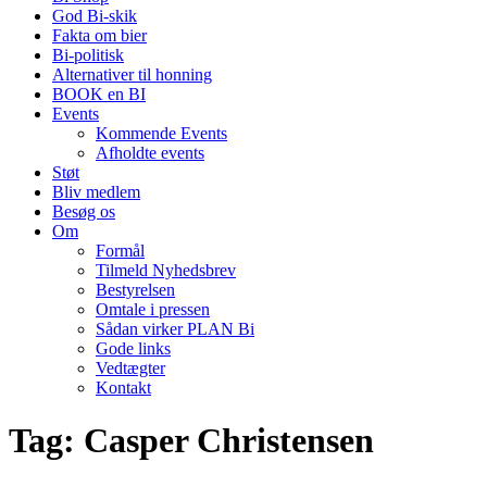
God Bi-skik
Fakta om bier
Bi-politisk
Alternativer til honning
BOOK en BI
Events
Kommende Events
Afholdte events
Støt
Bliv medlem
Besøg os
Om
Formål
Tilmeld Nyhedsbrev
Bestyrelsen
Omtale i pressen
Sådan virker PLAN Bi
Gode links
Vedtægter
Kontakt
Tag:
Casper Christensen