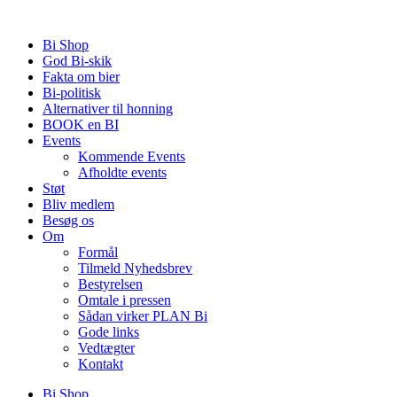
Videre
til
Bi Shop
indhold
God Bi-skik
Fakta om bier
Bi-politisk
Alternativer til honning
BOOK en BI
Events
Kommende Events
Afholdte events
Støt
Bliv medlem
Besøg os
Om
Formål
Tilmeld Nyhedsbrev
Bestyrelsen
Omtale i pressen
Sådan virker PLAN Bi
Gode links
Vedtægter
Kontakt
Bi Shop