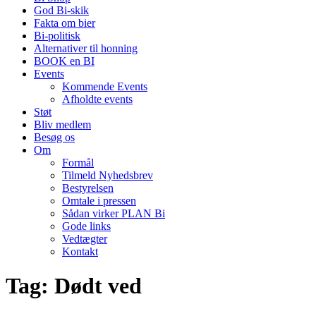
God Bi-skik
Fakta om bier
Bi-politisk
Alternativer til honning
BOOK en BI
Events
Kommende Events
Afholdte events
Støt
Bliv medlem
Besøg os
Om
Formål
Tilmeld Nyhedsbrev
Bestyrelsen
Omtale i pressen
Sådan virker PLAN Bi
Gode links
Vedtægter
Kontakt
Tag:
Dødt ved