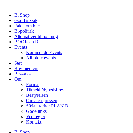
Videre
til
Bi Shop
indhold
God Bi-skik
Fakta om bier
Bi-politisk
Alternativer til honning
BOOK en BI
Events
Kommende Events
Afholdte events
Støt
Bliv medlem
Besøg os
Om
Formål
Tilmeld Nyhedsbrev
Bestyrelsen
Omtale i pressen
Sådan virker PLAN Bi
Gode links
Vedtægter
Kontakt
Bi Shop