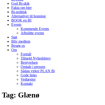
God Bi-skik
Fakta om bier
Bi-politisk
Alternativer til honning
BOOK en BI
Events
Kommende Events
Afholdte events
Støt
Bliv medlem
Besøg os
Om
Formål
Tilmeld Nyhedsbrev
Bestyrelsen
Omtale i pressen
Sådan virker PLAN Bi
Gode links
Vedtægter
Kontakt
Tag:
Glænø