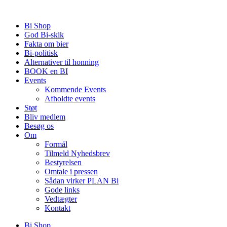
Videre
til
Bi Shop
indhold
God Bi-skik
Fakta om bier
Bi-politisk
Alternativer til honning
BOOK en BI
Events
Kommende Events
Afholdte events
Støt
Bliv medlem
Besøg os
Om
Formål
Tilmeld Nyhedsbrev
Bestyrelsen
Omtale i pressen
Sådan virker PLAN Bi
Gode links
Vedtægter
Kontakt
Bi Shop