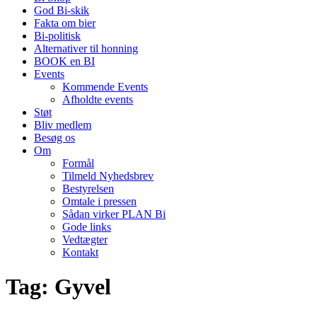
God Bi-skik
Fakta om bier
Bi-politisk
Alternativer til honning
BOOK en BI
Events
Kommende Events
Afholdte events
Støt
Bliv medlem
Besøg os
Om
Formål
Tilmeld Nyhedsbrev
Bestyrelsen
Omtale i pressen
Sådan virker PLAN Bi
Gode links
Vedtægter
Kontakt
Tag:
Gyvel