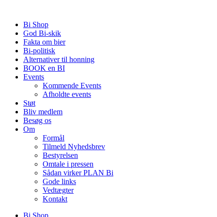
Videre
til
Bi Shop
indhold
God Bi-skik
Fakta om bier
Bi-politisk
Alternativer til honning
BOOK en BI
Events
Kommende Events
Afholdte events
Støt
Bliv medlem
Besøg os
Om
Formål
Tilmeld Nyhedsbrev
Bestyrelsen
Omtale i pressen
Sådan virker PLAN Bi
Gode links
Vedtægter
Kontakt
Bi Shop