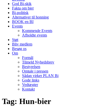
God Bi-skik
Fakta om bier
Bi-politisk
Alternativer til honning
BOOK en BI
Events
Kommende Events
Afholdte events
Støt
Bliv medlem
Besøg os
Om
Formål
Tilmeld Nyhedsbrev
Bestyrelsen
Omtale i pressen
Sådan virker PLAN Bi
Gode links
Vedtægter
Kontakt
Tag:
Hun-bier