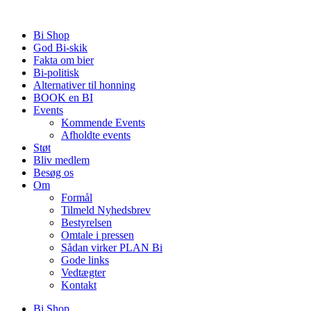
Videre
til
Bi Shop
indhold
God Bi-skik
Fakta om bier
Bi-politisk
Alternativer til honning
BOOK en BI
Events
Kommende Events
Afholdte events
Støt
Bliv medlem
Besøg os
Om
Formål
Tilmeld Nyhedsbrev
Bestyrelsen
Omtale i pressen
Sådan virker PLAN Bi
Gode links
Vedtægter
Kontakt
Bi Shop