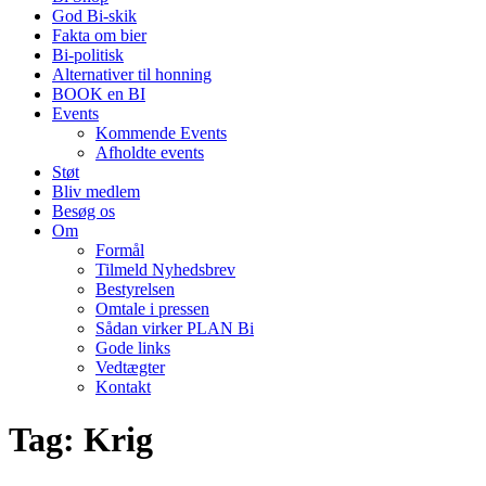
God Bi-skik
Fakta om bier
Bi-politisk
Alternativer til honning
BOOK en BI
Events
Kommende Events
Afholdte events
Støt
Bliv medlem
Besøg os
Om
Formål
Tilmeld Nyhedsbrev
Bestyrelsen
Omtale i pressen
Sådan virker PLAN Bi
Gode links
Vedtægter
Kontakt
Tag:
Krig