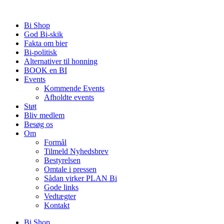
Videre
til
Bi Shop
indhold
God Bi-skik
Fakta om bier
Bi-politisk
Alternativer til honning
BOOK en BI
Events
Kommende Events
Afholdte events
Støt
Bliv medlem
Besøg os
Om
Formål
Tilmeld Nyhedsbrev
Bestyrelsen
Omtale i pressen
Sådan virker PLAN Bi
Gode links
Vedtægter
Kontakt
Bi Shop