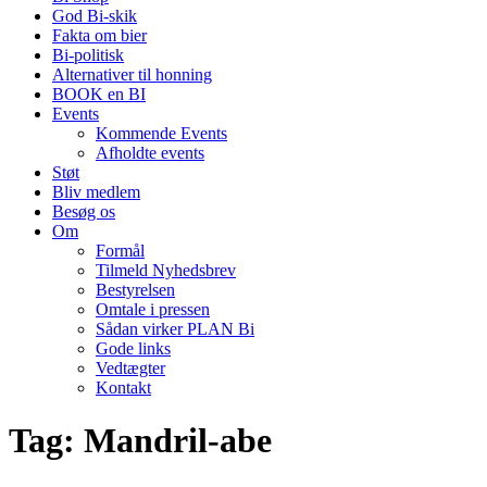
God Bi-skik
Fakta om bier
Bi-politisk
Alternativer til honning
BOOK en BI
Events
Kommende Events
Afholdte events
Støt
Bliv medlem
Besøg os
Om
Formål
Tilmeld Nyhedsbrev
Bestyrelsen
Omtale i pressen
Sådan virker PLAN Bi
Gode links
Vedtægter
Kontakt
Tag:
Mandril-abe