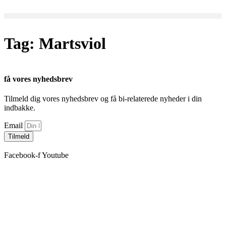
Videre
til
indhold
Tag:
Martsviol
få vores nyhedsbrev
Tilmeld dig vores nyhedsbrev og få bi-relaterede nyheder i din
indbakke.
Email
Tilmeld
Facebook-f
Youtube