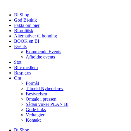
Videre
til
Bi Shop
indhold
God Bi-skik
Fakta om bier
Bi-politisk
Alternativer til honning
BOOK en BI
Events
Kommende Events
Afholdte events
Støt
Bliv medlem
Besøg os
Om
Formål
Tilmeld Nyhedsbrev
Bestyrelsen
Omtale i pressen
Sådan virker PLAN Bi
Gode links
Vedtægter
Kontakt
Bi Shop