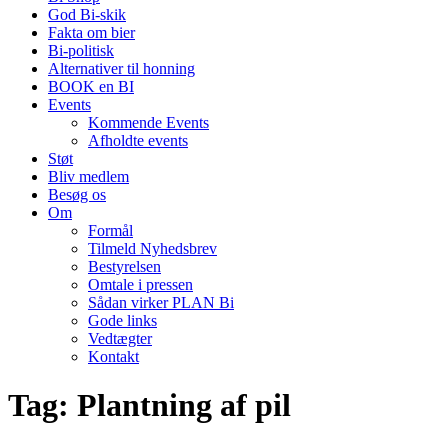
God Bi-skik
Fakta om bier
Bi-politisk
Alternativer til honning
BOOK en BI
Events
Kommende Events
Afholdte events
Støt
Bliv medlem
Besøg os
Om
Formål
Tilmeld Nyhedsbrev
Bestyrelsen
Omtale i pressen
Sådan virker PLAN Bi
Gode links
Vedtægter
Kontakt
Tag:
Plantning af pil