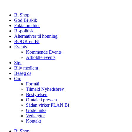
Videre
til
Bi Shop
indhold
God Bi-skik
Fakta om bier
Bi-politisk
Alternativer til honning
BOOK en BI
Events
Kommende Events
Afholdte events
Støt
Bliv medlem
Besøg os
Om
Formål
Tilmeld Nyhedsbrev
Bestyrelsen
Omtale i pressen
Sådan virker PLAN Bi
Gode links
Vedtægter
Kontakt
Bi Shop