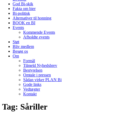
God Bi-skik
Fakta om bier
Bi-politisk
Alternativer til honning
BOOK en BI
Events
Kommende Events
Afholdte events
Støt
Bliv medlem
Besøg os
Om
Formål
Tilmeld Nyhedsbrev
Bestyrelsen
Omtale i pressen
Sådan virker PLAN Bi
Gode links
Vedtægter
Kontakt
Tag:
Såriller