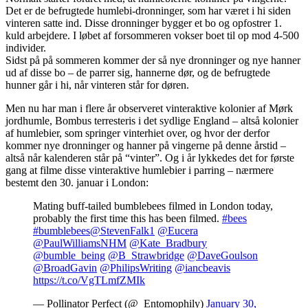
Det er de befrugtede humlebi-dronninger, som har været i hi siden
vinteren satte ind. Disse dronninger bygger et bo og opfostrer 1.
kuld arbejdere. I løbet af forsommeren vokser boet til op mod 4-500
individer.
Sidst på på sommeren kommer der så nye dronninger og nye hanner
ud af disse bo – de parrer sig, hannerne dør, og de befrugtede
hunner går i hi, når vinteren står for døren.
Men nu har man i flere år observeret vinteraktive kolonier af Mørk
jordhumle, Bombus terresteris i det sydlige England – altså kolonier
af humlebier, som springer vinterhiet over, og hvor der derfor
kommer nye dronninger og hanner på vingerne på denne årstid –
altså når kalenderen står på “vinter”. Og i år lykkedes det for første
gang at filme disse vinteraktive humlebier i parring – nærmere
bestemt den 30. januar i London:
Mating buff-tailed bumblebees filmed in London today,
probably the first time this has been filmed.
#bees
#bumblebees
@StevenFalk1
@Eucera
@PaulWilliamsNHM
@Kate_Bradbury
@bumble_being
@B_Strawbridge
@DaveGoulson
@BroadGavin
@PhilipsWriting
@iancbeavis
https://t.co/VgTLmfZMIk
— Pollinator Perfect (@_Entomophily)
January 30,