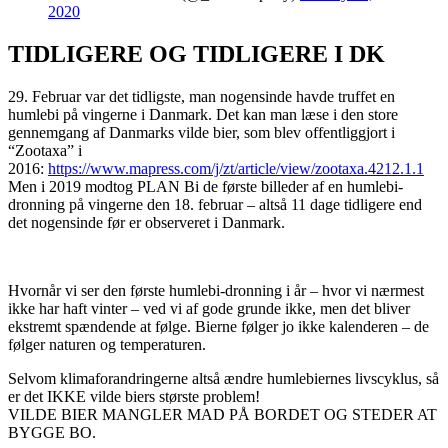
2020
TIDLIGERE OG TIDLIGERE I DK
29. Februar var det tidligste, man nogensinde havde truffet en
humlebi på vingerne i Danmark. Det kan man læse i den store
gennemgang af Danmarks vilde bier, som blev offentliggjort i
“Zootaxa” i
2016:
https://www.mapress.com/j/zt/article/view/zootaxa.4212.1.1
Men i 2019 modtog PLAN Bi de første billeder af en humlebi-
dronning på vingerne den 18. februar – altså 11 dage tidligere end
det nogensinde før er observeret i Danmark.
Hvornår vi ser den første humlebi-dronning i år – hvor vi nærmest
ikke har haft vinter – ved vi af gode grunde ikke, men det bliver
ekstremt spændende at følge. Bierne følger jo ikke kalenderen – de
følger naturen og temperaturen.
Selvom klimaforandringerne altså ændre humlebiernes livscyklus, så
er det IKKE vilde biers største problem!
VILDE BIER MANGLER MAD PÅ BORDET OG STEDER AT
BYGGE BO.