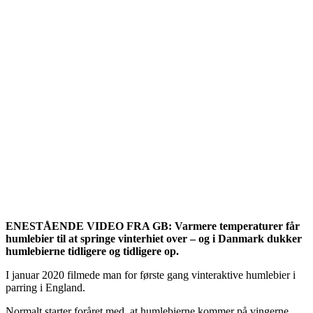
ENESTÅENDE VIDEO FRA GB: Varmere temperaturer får
humlebier til at springe vinterhiet over – og i Danmark dukker
humlebierne tidligere og tidligere op.
I januar 2020 filmede man for første gang vinteraktive humlebier i
parring i England.
Normalt starter foråret med, at humlebierne kommer på vingerne.