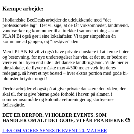
Kæmpe arbejde:
I hollandske BeeDeals arbejder de udelukkende med “det
professionelle lag”. Det vil sige, at de får virksomheder, landmænd,
vandværker og kommuner til at trække i samme retning – som
PLAN Bi også gør i sine lokalaftaler. Vi tager simpelthen én
kommune ad gangen, og “bestøver” den.
Men i PLAN Bi vil vi også have private danskere til at tænke i bier
og bestøvning, for nye undersøgelser har vist, at det nu er bedre at
være en bi i byen end ude i det danske landbrugsland. Vilde bier er
ultra-lokale, de flyver måske max 4-500 meter væk fra deres
redegang, så hvert et nyt bosted – hver ekstra portion med gode bi-
blomster betyder noget!
Derfor arbejder vi også på at give private danskere den viden, der
skal til, for at give bierne gode forhold i haver, på altaner, i
sommerhusområde og kolonihaveforeninger og storbyernes
fællesgårde.
DET ER DERFOR, VI HOLDER EVENTS, SOM
HANDLER OM ALT DET GODE, VI FÅR FRA BIERNE 🙂
LÆS OM VORES SENESTE EVENT 20. MAJ HER