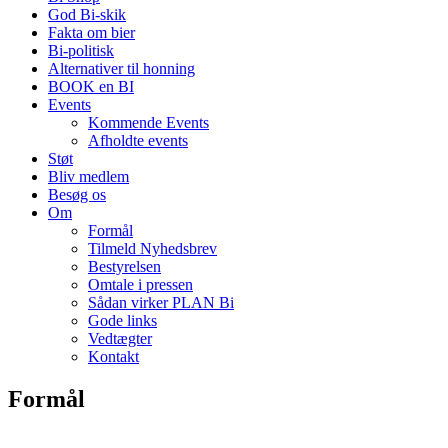
God Bi-skik
Fakta om bier
Bi-politisk
Alternativer til honning
BOOK en BI
Events
Kommende Events
Afholdte events
Støt
Bliv medlem
Besøg os
Om
Formål
Tilmeld Nyhedsbrev
Bestyrelsen
Omtale i pressen
Sådan virker PLAN Bi
Gode links
Vedtægter
Kontakt
Formål