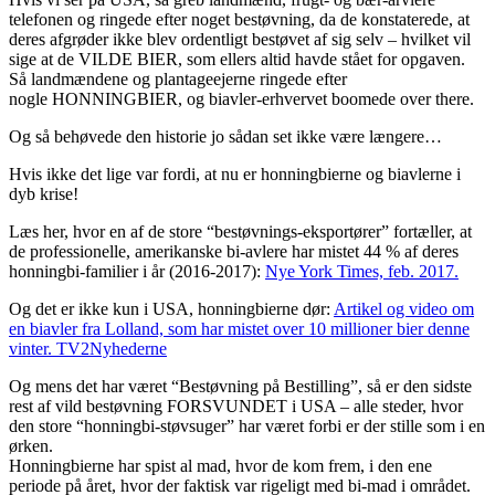
telefonen og ringede efter noget bestøvning, da de konstaterede, at
deres afgrøder ikke blev ordentligt bestøvet af sig selv – hvilket vil
sige at de VILDE BIER, som ellers altid havde stået for opgaven.
Så landmændene og plantageejerne ringede efter
nogle HONNINGBIER, og biavler-erhvervet boomede over there.
Og så behøvede den historie jo sådan set ikke være længere…
Hvis ikke det lige var fordi, at nu er honningbierne og biavlerne i
dyb krise!
Læs her, hvor en af de store “bestøvnings-eksportører” fortæller, at
de professionelle, amerikanske bi-avlere har mistet 44 % af deres
honningbi-familier i år (2016-2017):
Nye York Times, feb. 2017.
Og det er ikke kun i USA, honningbierne dør:
Artikel og video om
en biavler fra Lolland, som har mistet over 10 millioner bier denne
vinter. TV2Nyhederne
Og mens det har været “Bestøvning på Bestilling”, så er den sidste
rest af vild bestøvning FORSVUNDET i USA – alle steder, hvor
den store “honningbi-støvsuger” har været forbi er der stille som i en
ørken.
Honningbierne har spist al mad, hvor de kom frem, i den ene
periode på året, hvor der faktisk var rigeligt med bi-mad i området.