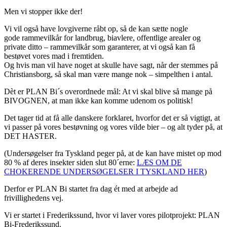
Men vi stopper ikke der!
Vi vil også have lovgiverne råbt op, så de kan sætte nogle
gode rammevilkår for landbrug, biavlere, offentlige arealer og
private ditto – rammevilkår som garanterer, at vi også kan få
bestøvet vores mad i fremtiden.
Og hvis man vil have noget at skulle have sagt, når der stemmes på
Christiansborg, så skal man være mange nok – simpelthen i antal.
Dèt er PLAN Bi´s overordnede mål: At vi skal blive så mange på
BIVOGNEN, at man ikke kan komme udenom os politisk!
Det tager tid at få alle danskere forklaret, hvorfor det er så vigtigt, at
vi passer på vores bestøvning og vores vilde bier – og alt tyder på, at
DET HASTER.
(Undersøgelser fra Tyskland peger på, at de kan have mistet op mod
80 % af deres insekter siden slut 80´erne:
LÆS OM DE
CHOKERENDE UNDERSØGELSER I TYSKLAND HER
)
Derfor er PLAN Bi startet fra dag ét med at arbejde ad
frivillighedens vej.
Vi er startet i Frederikssund, hvor vi laver vores pilotprojekt: PLAN
Bi-Frederikssund.