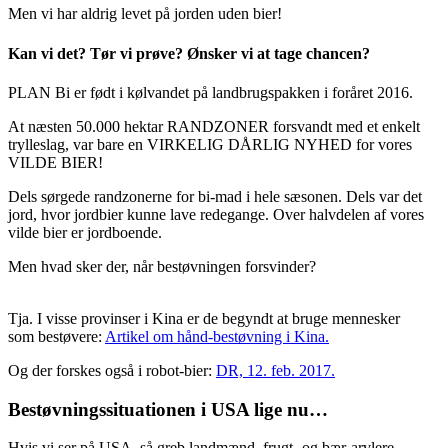
Men vi har aldrig levet på jorden uden bier!
Kan vi det? Tør vi prøve? Ønsker vi at tage chancen?
PLAN Bi er født i kølvandet på landbrugspakken i foråret 2016.
At næsten 50.000 hektar RANDZONER forsvandt med et enkelt
trylleslag, var bare en VIRKELIG DÅRLIG NYHED for vores
VILDE BIER!
Dels sørgede randzonerne for bi-mad i hele sæsonen. Dels var det
jord, hvor jordbier kunne lave redegange. Over halvdelen af vores
vilde bier er jordboende.
Men hvad sker der, når bestøvningen forsvinder?
Tja. I visse provinser i Kina er de begyndt at bruge mennesker
som bestøvere:
Artikel om hånd-bestøvning i Kina.
Og der forskes også i robot-bier:
DR, 12. feb. 2017.
Bestøvningssituationen i USA lige nu…
Hvis vi ser på USA, så greb landmænd, frugt- og bær-arvlere