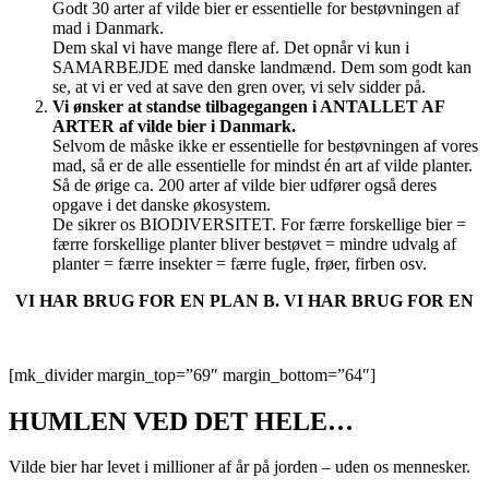
Godt 30 arter af vilde bier er essentielle for bestøvningen af
mad i Danmark.
Dem skal vi have mange flere af. Det opnår vi kun i
SAMARBEJDE med danske landmænd. Dem som godt kan
se, at vi er ved at save den gren over, vi selv sidder på.
Vi ønsker at standse tilbagegangen i ANTALLET AF
ARTER af vilde bier i Danmark.
Selvom de måske ikke er essentielle for bestøvningen af vores
mad, så er de alle essentielle for mindst én art af vilde planter.
Så de ørige ca. 200 arter af vilde bier udfører også deres
opgave i det danske økosystem.
De sikrer os BIODIVERSITET. For færre forskellige bier =
færre forskellige planter bliver bestøvet = mindre udvalg af
planter = færre insekter = færre fugle, frøer, firben osv.
VI HAR BRUG FOR EN PLAN B. VI HAR BRUG FOR EN
[mk_divider margin_top=”69″ margin_bottom=”64″]
HUMLEN VED DET HELE…
Vilde bier har levet i millioner af år på jorden – uden os mennesker.