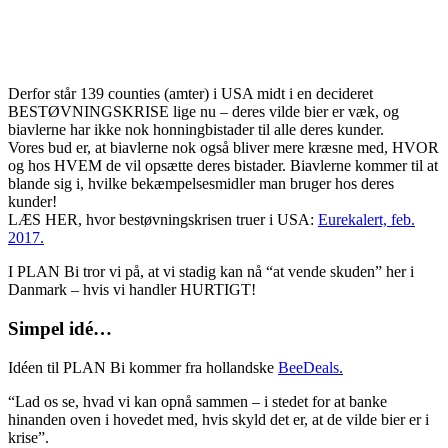
Derfor står 139 counties (amter) i USA midt i en decideret
BESTØVNINGSKRISE lige nu – deres vilde bier er væk, og
biavlerne har ikke nok honningbistader til alle deres kunder.
Vores bud er, at biavlerne nok også bliver mere kræsne med, HVOR
og hos HVEM de vil opsætte deres bistader. Biavlerne kommer til at
blande sig i, hvilke bekæmpelsesmidler man bruger hos deres
kunder!
LÆS HER, hvor bestøvningskrisen truer i USA:
Eurekalert, feb.
2017.
I PLAN Bi tror vi på, at vi stadig kan nå “at vende skuden” her i
Danmark – hvis vi handler HURTIGT!
Simpel idé…
Idéen til PLAN Bi kommer fra hollandske
BeeDeals.
“Lad os se, hvad vi kan opnå sammen – i stedet for at banke
hinanden oven i hovedet med, hvis skyld det er, at de vilde bier er i
krise”.