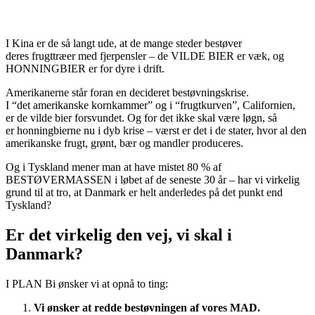
I Kina er de så langt ude, at de mange steder bestøver
deres frugttræer med fjerpensler – de VILDE BIER er væk, og
HONNINGBIER er for dyre i drift.
Amerikanerne står foran en decideret bestøvningskrise.
I “det amerikanske kornkammer” og i “frugtkurven”, Californien,
er de vilde bier forsvundet. Og for det ikke skal være løgn, så
er honningbierne nu i dyb krise – værst er det i de stater, hvor al den
amerikanske frugt, grønt, bær og mandler produceres.
Og i Tyskland mener man at have mistet 80 % af
BESTØVERMASSEN i løbet af de seneste 30 år – har vi virkelig
grund til at tro, at Danmark er helt anderledes på det punkt end
Tyskland?
Er det virkelig den vej, vi skal i
Danmark?
I PLAN Bi ønsker vi at opnå to ting:
Vi ønsker at redde bestøvningen af vores MAD.