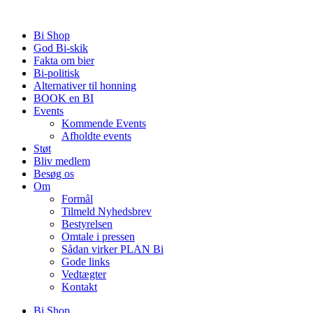
Videre
til
Bi Shop
indhold
God Bi-skik
Fakta om bier
Bi-politisk
Alternativer til honning
BOOK en BI
Events
Kommende Events
Afholdte events
Støt
Bliv medlem
Besøg os
Om
Formål
Tilmeld Nyhedsbrev
Bestyrelsen
Omtale i pressen
Sådan virker PLAN Bi
Gode links
Vedtægter
Kontakt
Bi Shop