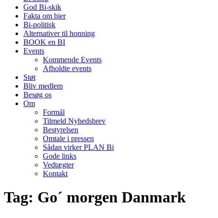
God Bi-skik
Fakta om bier
Bi-politisk
Alternativer til honning
BOOK en BI
Events
Kommende Events
Afholdte events
Støt
Bliv medlem
Besøg os
Om
Formål
Tilmeld Nyhedsbrev
Bestyrelsen
Omtale i pressen
Sådan virker PLAN Bi
Gode links
Vedtægter
Kontakt
Tag:
Go´ morgen Danmark