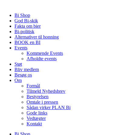
Videre
til
Bi Shop
indhold
God Bi-skik
Fakta om bier
Bi-politisk
Alternativer til honning
BOOK en BI
Events
Kommende Events
Afholdte events
Støt
Bliv medlem
Besøg os
Om
Formål
Tilmeld Nyhedsbrev
Bestyrelsen
Omtale i pressen
Sådan virker PLAN Bi
Gode links
Vedtægter
Kontakt
Bi Shop