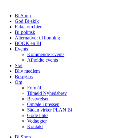
Videre
til
Bi Shop
indhold
God Bi-skik
Fakta om bier
Bi-politisk
Alternativer til honning
BOOK en BI
Events
Kommende Events
Afholdte events
Støt
Bliv medlem
Besøg os
Om
Formål
Tilmeld Nyhedsbrev
Bestyrelsen
Omtale i pressen
Sådan virker PLAN Bi
Gode links
Vedtægter
Kontakt
Bi Shop