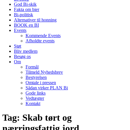
God Bi-skik
Fakta om bier
Bi-politisk
Alternativer til honning
BOOK en BI
Events
Kommende Events
Afholdte events
Støt
Bliv medlem
Besøg os
Om
Formål
Tilmeld Nyhedsbrev
Bestyrelsen
Omtale i pressen
Sådan virker PLAN Bi
Gode links
Vedtægter
Kontakt
Tag:
Skab tørt og
nærringsfattig jord