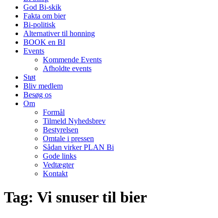
God Bi-skik
Fakta om bier
Bi-politisk
Alternativer til honning
BOOK en BI
Events
Kommende Events
Afholdte events
Støt
Bliv medlem
Besøg os
Om
Formål
Tilmeld Nyhedsbrev
Bestyrelsen
Omtale i pressen
Sådan virker PLAN Bi
Gode links
Vedtægter
Kontakt
Tag:
Vi snuser til bier