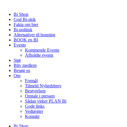
Videre
til
Bi Shop
indhold
God Bi-skik
Fakta om bier
Bi-politisk
Alternativer til honning
BOOK en BI
Events
Kommende Events
Afholdte events
Støt
Bliv medlem
Besøg os
Om
Formål
Tilmeld Nyhedsbrev
Bestyrelsen
Omtale i pressen
Sådan virker PLAN Bi
Gode links
Vedtægter
Kontakt
Bi Shop