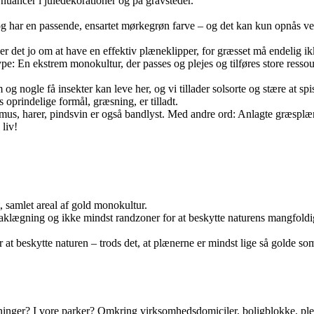
e nuancer i juledekorationer og på gravsteder.
t og har en passende, ensartet mørkegrøn farve – og det kan kun opnås 
der det jo om at have en effektiv plæneklipper, for græsset må endelig ik
e: En ekstrem monokultur, der passes og plejes og tilføres store ressou
og nogle få insekter kan leve her, og vi tillader solsorte og stære at 
prindelige formål, græsning, er tilladt.
mus, harer, pindsvin er også bandlyst. Med andre ord: Anlagte græsplæn
 liv!
 samlet areal af gold monokultur.
aklægning og ikke mindst randzoner for at beskytte naturens mangfold
 beskytte naturen – trods det, at plænerne er mindst lige så golde so
inger? I vore parker?
Omkring virksomhedsdomiciler, boligblokke, plej