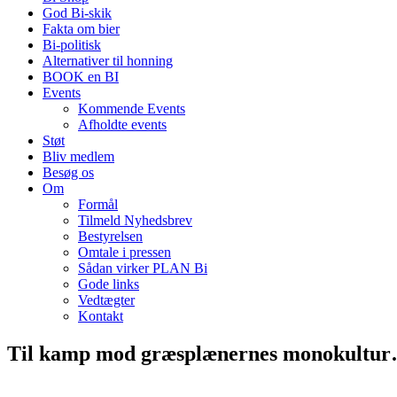
God Bi-skik
Fakta om bier
Bi-politisk
Alternativer til honning
BOOK en BI
Events
Kommende Events
Afholdte events
Støt
Bliv medlem
Besøg os
Om
Formål
Tilmeld Nyhedsbrev
Bestyrelsen
Omtale i pressen
Sådan virker PLAN Bi
Gode links
Vedtægter
Kontakt
Til kamp mod græsplænernes monokultur