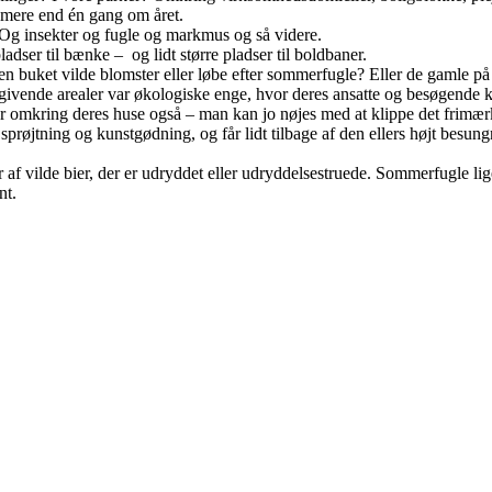
t mere end én gang om året.
. Og insekter og fugle og markmus og så videre.
dser til bænke – og lidt større pladser til boldbaner.
 buket vilde blomster eller løbe efter sommerfugle? Eller de gamle på
mgivende arealer var økologiske enge, hvor deres ansatte og besøgende
 omkring deres huse også – man kan jo nøjes med at klippe det frimærke,
prøjtning og kunstgødning, og får lidt tilbage af den ellers højt besungne
 af vilde bier, der er udryddet eller udryddelsestruede. Sommerfugle li
nt.