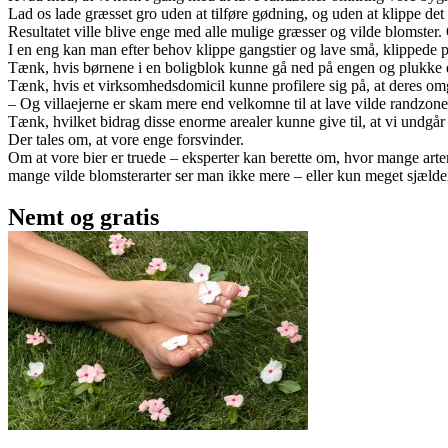
Lad os lade græsset gro uden at tilføre gødning, og uden at klippe de
Resultatet ville blive enge med alle mulige græsser og vilde blomster
I en eng kan man efter behov klippe gangstier og lave små, klippede pla
Tænk, hvis børnene i en boligblok kunne gå ned på engen og plukke en
Tænk, hvis et virksomhedsdomicil kunne profilere sig på, at deres o
– Og villaejerne er skam mere end velkomne til at lave vilde randzoner
Tænk, hvilket bidrag disse enorme arealer kunne give til, at vi undgår s
Der tales om, at vore enge forsvinder.
Om at vore bier er truede – eksperter kan berette om, hvor mange arter
mange vilde blomsterarter ser man ikke mere – eller kun meget sjælde
Nemt og gratis