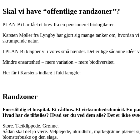
Skal vi have “offentlige randzoner”?
PLAN Bi har fået et brev fra en pensioneret biologilærer.
Karsten Møller fra Lyngby har gjort sig mange tanker om, hvordan vi 
skrumpende natur.
I PLAN Bi klapper vi i vores små hænder. Det er lige sådanne idéer v
Mindre ensartethed – mere variation – mere biodiversitet.
Her får i Karstens indlæg i fuld længde:
Randzoner
Forestil dig et hospital. Et rådhus. Et virksomhedsdomicil. En park
Hvad har de tilfælles? Hvad ser du ved dem alle? Det er ikke svær
Store. Tætklippede. Grønne.
Sådan skal det jo være. Velplejede, ukrudtsfri, mørkegrønne plæner s
blomsterbuske og den slags.