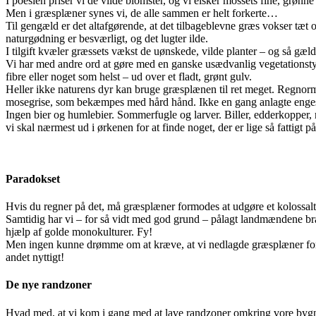
I poesien priser vi de vilde blomster, og vi elsker mossets fine, grønn
Men i græsplæner synes vi, de alle sammen er helt forkerte…
Til gengæld er det altafgørende, at det tilbageblevne græs vokser tæ
naturgødning er besværligt, og det lugter ilde.
I tilgift kvæler græssets vækst de uønskede, vilde planter – og så gæl
Vi har med andre ord at gøre med en ganske usædvanlig vegetationstyp
fibre eller noget som helst – ud over et fladt, grønt gulv.
Heller ikke naturens dyr kan bruge græsplænen til ret meget. Regnorm 
mosegrise, som bekæmpes med hård hånd. Ikke en gang anlagte enges o
Ingen bier og humlebier. Sommerfugle og larver. Biller, edderkopper, 
vi skal nærmest ud i ørkenen for at finde noget, der er lige så fattigt på
Paradokset
Hvis du regner på det, må græsplæner formodes at udgøre et kolossalt,
Samtidig har vi – for så vidt med god grund – pålagt landmændene br
hjælp af golde monokulturer. Fy!
Men ingen kunne drømme om at kræve, at vi nedlagde græsplæner for at
andet nyttigt!
De nye randzoner
Hvad med, at vi kom i gang med at lave randzoner omkring vore bygn