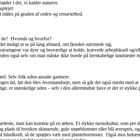
møder i det, vi kalder
naturen
.
uplejet.
t måles på graden af
orden og ensartethed.
d de? Hvornår og hvorfor?
et muligt at se på lang afstand, om fjenden nærmede sig.
ræsengene var dyre og besværlige at holde, krævede arbejdskraft og/el
rhånden også selv om man måske ikke boede på herskabelige landsteder m
d. Selv folk uden ansatte gartnere.
en tid, før den blev hvermandseje, men så gik det også stærkt med at f
ige, er utænkelige uden – selv i den allermindste have er der et stykke 
ætteste, man kan komme på en ørken. Et stykke monokultur, som per de
g plads til hverken skinnende, gule smørblomster eller blå ærenpris, og
ed håndkraft, så de sprøjtes væk med plantehormoner. Også mos bekæ