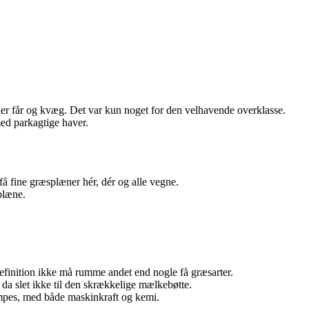
ler får og kvæg. Det var kun noget for den velhavende overklasse.
ed parkagtige haver.
å fine græsplæner hér, dér og alle vegne.
plæne.
finition ikke må rumme andet end nogle få græsarter.
 da slet ikke til den skrækkelige mælkebøtte.
mpes, med både maskinkraft og kemi.