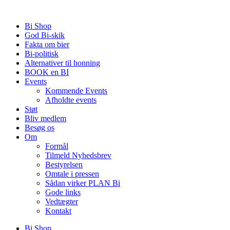
Videre
til
Bi Shop
indhold
God Bi-skik
Fakta om bier
Bi-politisk
Alternativer til honning
BOOK en BI
Events
Kommende Events
Afholdte events
Støt
Bliv medlem
Besøg os
Om
Formål
Tilmeld Nyhedsbrev
Bestyrelsen
Omtale i pressen
Sådan virker PLAN Bi
Gode links
Vedtægter
Kontakt
Bi Shop