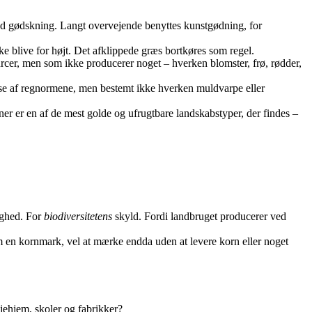
ved gødskning. Langt overvejende benyttes kunstgødning, for
ke blive for højt. Det afklippede græs bortkøres som regel.
rcer, men som ikke producerer noget – hverken blomster, frø, rødder,
spise af regnormene, men bestemt ikke hverken muldvarpe eller
er er en af de mest golde og ufrugtbare landskabstyper, der findes –
ighed. For
biodiversitetens
skyld. Fordi landbruget producerer ved
m en kornmark, vel at mærke endda uden at levere korn eller noget
ehjem, skoler og fabrikker?