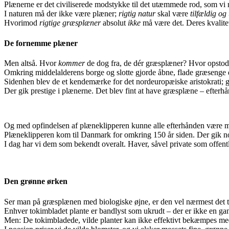
Plænerne er det civiliserede modstykke til det utæmmede rod, som vi 
I naturen må der ikke være plæner;
rigtig natur
skal være
tilfældig og 
Hvorimod
rigtige græsplæner
absolut
ikke
må være det. Deres kvalite
De fornemme plæner
Men altså. Hvor
kommer
de dog fra, de dér græsplæner? Hvor opsto
Omkring middelalderens borge og slotte gjorde åbne, flade græsenge d
Sidenhen blev de et kendemærke for det nordeuropæiske aristokrati; g
Der gik prestige i plænerne. Det blev fint at have græsplæne – efte
Og med opfindelsen af plæneklipperen kunne alle efterhånden være me
Plæneklipperen kom til Danmark for omkring 150 år siden. Der gik nog
I dag har vi dem som bekendt overalt. Haver, såvel private som offentl
Den grønne ørken
Ser man på græsplænen med biologiske øjne, er den vel nærmest det t
Enhver tokimbladet plante er bandlyst som ukrudt – der er ikke en gan
Men: De tokimbladede, vilde planter kan ikke effektivt bekæmpes m