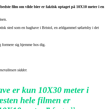
dste film om vilde bier er faktisk optaget på 10X10 meter i en
isen.
sotisk sted som en baghave i Bristol, en ældgammel søfartsby i det
og formere sig hjemme hos dig.
eralinsen sidder.
ve er kun 10X30 meter i
æsten hele filmen er