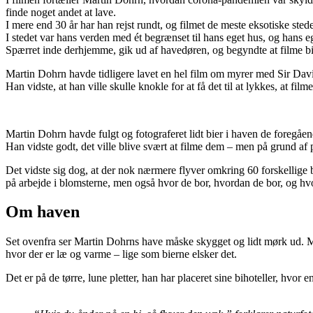
finde noget andet at lave.
I mere end 30 år har han rejst rundt, og filmet de meste eksotiske sted
I stedet var hans verden med ét begrænset til hans eget hus, og hans eg
Spærret inde derhjemme, gik ud af havedøren, og begyndte at filme bi
Martin Dohrn havde tidligere lavet en hel film om myrer med Sir David
Han vidste, at han ville skulle knokle for at få det til at lykkes, at fi
Martin Dohrn havde fulgt og fotograferet lidt bier i haven de foregåen
Han vidste godt, det ville blive svært at filme dem – men på grund af p
Det vidste sig dog, at der nok nærmere flyver omkring 60 forskellige b
på arbejde i blomsterne, men også hvor de bor, hvordan de bor, og hvo
Om haven
Set ovenfra ser Martin Dohrns have måske skygget og lidt mørk ud. Men d
hvor der er læ og varme – lige som bierne elsker det.
Det er på de tørre, lune pletter, han har placeret sine bihoteller, hvor en