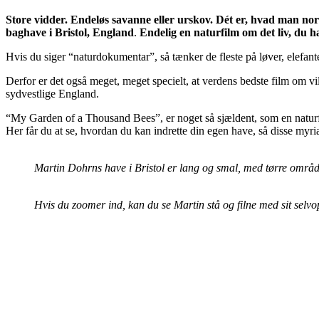
Store vidder. Endeløs savanne eller urskov. Dét er, hvad man no
baghave i Bristol, England
.
Endelig en naturfilm om det liv, du h
Hvis du siger “naturdokumentar”, så tænker de fleste på løver, elefanter 
Derfor er det også meget, meget specielt, at verdens bedste film om vil
sydvestlige England.
“My Garden of a Thousand Bees”, er noget så sjældent, som en naturfi
Her får du at se, hvordan du kan indrette din egen have, så disse myri
Martin Dohrns have i Bristol er lang og smal, med tørre områder
Hvis du zoomer ind, kan du se Martin stå og filne med sit se