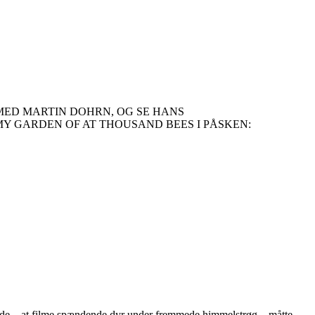
MED MARTIN DOHRN, OG SE HANS
Y GARDEN OF AT THOUSAND BEES I PÅSKEN:
rbejde – at filme spændende dyr under fremmede himmelstrøg – måtte