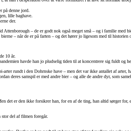
er på denne jord.
en, lille baghave.
erne der.
 Attenborough – de er godt nok også meget små – og i familie med bier 
lme bierne – når de er på farten – og det hører jo ligesom med til historie
de 10 år.
andemien havde han jo pludselig tiden til at koncentrere sig fuldt og hel
i-arter rundt i den Dohrnske have – men det var ikke antallet af arter, 
rdan deres samspil er med andre bier – og alle de andre dyr, som sameks
et er den ikke forsikrer han, for en af de ting, han altid sørger for, e
 stor del af filmen foregår.