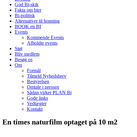
God Bi-skik
Fakta om bier
Bi-politisk
Alternativer til honning
BOOK en BI
Events
Kommende Events
Afholdte events
Støt
Bliv medlem
Besøg os
Om
Formål
Tilmeld Nyhedsbrev
Bestyrelsen
Omtale i pressen
Sådan virker PLAN Bi
Gode links
Vedtægter
Kontakt
En times naturfilm optaget på 10 m2