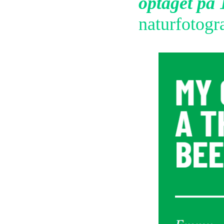
optaget på
naturfotogr