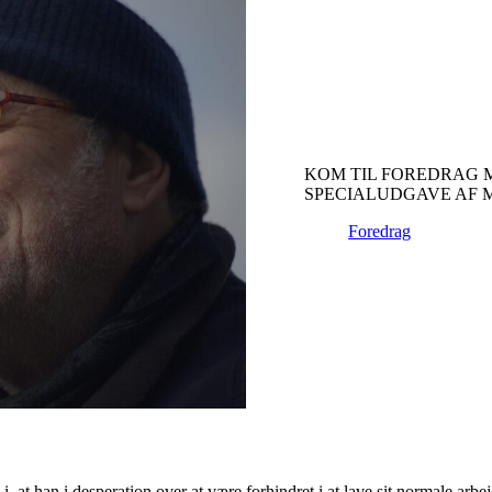
KOM TIL FOREDRAG 
SPECIALUDGAVE AF M
Foredrag
, at han i desperation over at være forhindret i at lave sit normale a