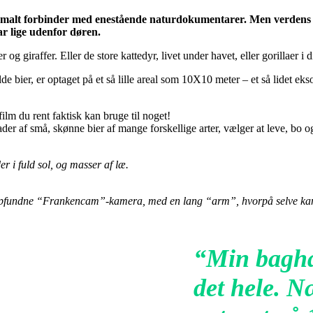
rmalt forbinder med enestående naturdokumentarer. Men verdens be
ar lige udenfor døren.
og giraffer. Eller de store kattedyr, livet under havet, eller gorillaer i d
de bier, er optaget på et så lille areal som 10X10 meter – et så lidet ek
lm du rent faktisk kan bruge til noget!
ader af små, skønne bier af mange forskellige arter, vælger at leve, bo 
 i fuld sol, og masser af læ.
lvopfundne “Frankencam”-kamera, med en lang “arm”, hvorpå selve kam
“Min bagha
det hele. N