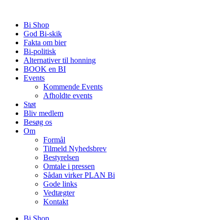
Videre
til
Bi Shop
indhold
God Bi-skik
Fakta om bier
Bi-politisk
Alternativer til honning
BOOK en BI
Events
Kommende Events
Afholdte events
Støt
Bliv medlem
Besøg os
Om
Formål
Tilmeld Nyhedsbrev
Bestyrelsen
Omtale i pressen
Sådan virker PLAN Bi
Gode links
Vedtægter
Kontakt
Bi Shop