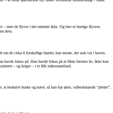
– men de flyver i det mindste ikke. Og bier er hurtige flyvere.
n om dem.
t om de cirka ti forskellige biarter, han mente, der nok var i haven.
han havde fokus på. Han havde fokus på at filme biernes liv. Ikke kun
isterer – og kriges – i et lille mikrosamfund.
r, at beskære buske og træer, så han har tørre, solbeskinnede “pletter”,