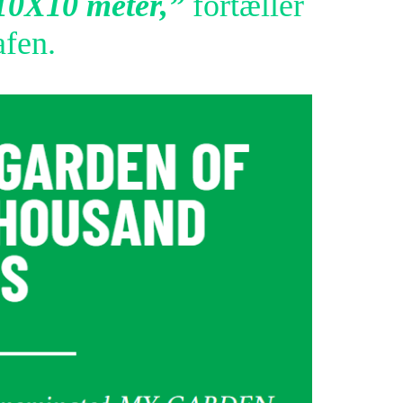
 10X10 meter,”
fortæller
afen.