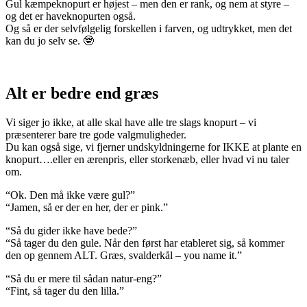
Gul kæmpeknopurt er højest – men den er rank, og nem at styre –
og det er haveknopurten også.
Og så er der selvfølgelig forskellen i farven, og udtrykket, men det
kan du jo selv se. 🤓
Alt er bedre end græs
Vi siger jo ikke, at alle skal have alle tre slags knopurt – vi
præsenterer bare tre gode valgmuligheder.
Du kan også sige, vi fjerner undskyldningerne for IKKE at plante en
knopurt….eller en ærenpris, eller storkenæb, eller hvad vi nu taler
om.
“Ok. Den må ikke være gul?”
“Jamen, så er der en her, der er pink.”
“Så du gider ikke have bede?”
“Så tager du den gule. Når den først har etableret sig, så kommer
den op gennem ALT. Græs, svalderkål – you name it.”
“Så du er mere til sådan natur-eng?”
“Fint, så tager du den lilla.”