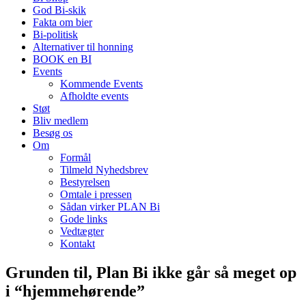
God Bi-skik
Fakta om bier
Bi-politisk
Alternativer til honning
BOOK en BI
Events
Kommende Events
Afholdte events
Støt
Bliv medlem
Besøg os
Om
Formål
Tilmeld Nyhedsbrev
Bestyrelsen
Omtale i pressen
Sådan virker PLAN Bi
Gode links
Vedtægter
Kontakt
Grunden til, Plan Bi ikke går så meget op
i “hjemmehørende”