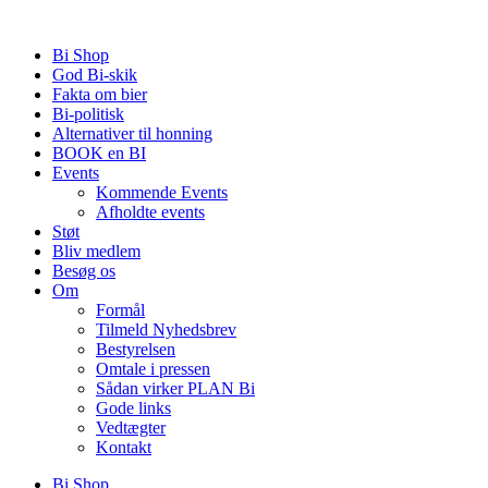
Videre
til
Bi Shop
indhold
God Bi-skik
Fakta om bier
Bi-politisk
Alternativer til honning
BOOK en BI
Events
Kommende Events
Afholdte events
Støt
Bliv medlem
Besøg os
Om
Formål
Tilmeld Nyhedsbrev
Bestyrelsen
Omtale i pressen
Sådan virker PLAN Bi
Gode links
Vedtægter
Kontakt
Bi Shop