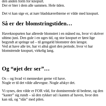
den anden form for knopurt.
Der er bier i dem alle sammen. Hele tiden.
Det vi kan sige er, at især bladskærerbierne er vilde med knopurt.
Så er der blomstringstiden…
Haveknopurten har allerede blomstret i en måned nu, hvor vi skriver
ultimo juni. Den gule i en uges tid, og stor knopurt er først lige
begyndt at springe ud – til gengæld blomstrer den længst.
Ved at have alle tre, har vi altså gjort den periode, hvor vi har
blomstrende knopurt, virkelig lang.
Og “øjet der ser”…
Os – og hvad vi mennesker gerne vil have.
Nogle er til det vilde allevegne. Nogle afskyr det.
Vi synes, den vilde er FOR vild, for dominerende til bedene, og den
“kaster” sig rundt – så den rykker ud i kanten af haven, hvor den
kan stå, og “slås” med pilen.