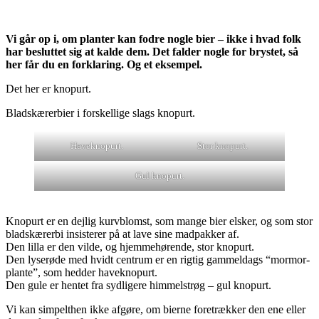
Vi går op i, om planter kan fodre nogle bier – ikke i hvad folk
har besluttet sig at kalde dem. Det falder nogle for brystet, så
her får du en forklaring. Og et eksempel.
Det her er knopurt.
Bladskærerbier i forskellige slags knopurt.
Haveknopurt.
Stor knopurt.
Gul knopurt.
Knopurt er en dejlig kurvblomst, som mange bier elsker, og som stor
bladskærerbi insisterer på at lave sine madpakker af.
Den lilla er den vilde, og hjemmehørende, stor knopurt.
Den lyserøde med hvidt centrum er en rigtig gammeldags “mormor-
plante”, som hedder haveknopurt.
Den gule er hentet fra sydligere himmelstrøg – gul knopurt.
Vi kan simpelthen ikke afgøre, om bierne foretrækker den ene eller