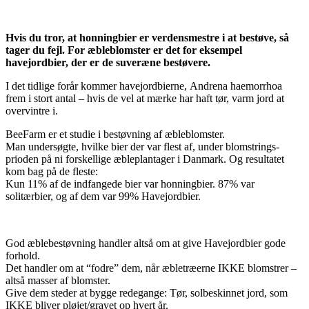
Hvis du tror, at honningbier er verdensmestre i at bestøve, så
tager du fejl. For æbleblomster er det for eksempel
havejordbier, der er de suveræne bestøvere.
I det tidlige forår kommer havejordbierne, Andrena haemorrhoa
frem i stort antal – hvis de vel at mærke har haft tør, varm jord at
overvintre i.
BeeFarm er et studie i bestøvning af æbleblomster.
Man undersøgte, hvilke bier der var flest af, under blomstrings-
prioden på ni forskellige æbleplantager i Danmark. Og resultatet
kom bag på de fleste:
Kun 11% af de indfangede bier var honningbier. 87% var
solitærbier, og af dem var 99% Havejordbier.
God æblebestøvning handler altså om at give Havejordbier gode
forhold.
Det handler om at “fodre” dem, når æbletræerne IKKE blomstrer –
altså masser af blomster.
Give dem steder at bygge redegange: Tør, solbeskinnet jord, som
IKKE bliver pløjet/gravet op hvert år.