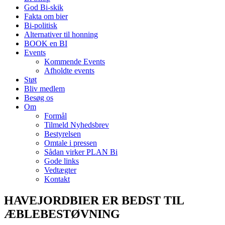
God Bi-skik
Fakta om bier
Bi-politisk
Alternativer til honning
BOOK en BI
Events
Kommende Events
Afholdte events
Støt
Bliv medlem
Besøg os
Om
Formål
Tilmeld Nyhedsbrev
Bestyrelsen
Omtale i pressen
Sådan virker PLAN Bi
Gode links
Vedtægter
Kontakt
HAVEJORDBIER ER BEDST TIL
ÆBLEBESTØVNING