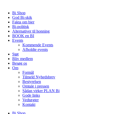
Videre
til
Bi Shop
indhold
God Bi-skik
Fakta om bier
Bi-politisk
Alternativer til honning
BOOK en BI
Events
Kommende Events
Afholdte events
Støt
Bliv medlem
Besøg os
Om
Formål
Tilmeld Nyhedsbrev
Bestyrelsen
Omtale i pressen
Sådan virker PLAN Bi
Gode links
Vedtægter
Kontakt
Bi Shop