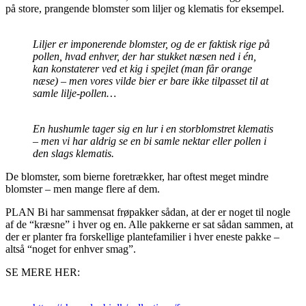
på store, prangende blomster som liljer og klematis for eksempel.
Liljer er imponerende blomster, og de er faktisk rige på
pollen, hvad enhver, der har stukket næsen ned i én,
kan konstaterer ved et kig i spejlet (man får orange
næse) – men vores vilde bier er bare ikke tilpasset til at
samle lilje-pollen…
En hushumle tager sig en lur i en storblomstret klematis
– men vi har aldrig se en bi samle nektar eller pollen i
den slags klematis.
De blomster, som bierne foretrækker, har oftest meget mindre
blomster – men mange flere af dem.
PLAN Bi har sammensat frøpakker sådan, at der er noget til nogle
af de “kræsne” i hver og en. Alle pakkerne er sat sådan sammen, at
der er planter fra forskellige plantefamilier i hver eneste pakke –
altså “noget for enhver smag”.
SE MERE HER: