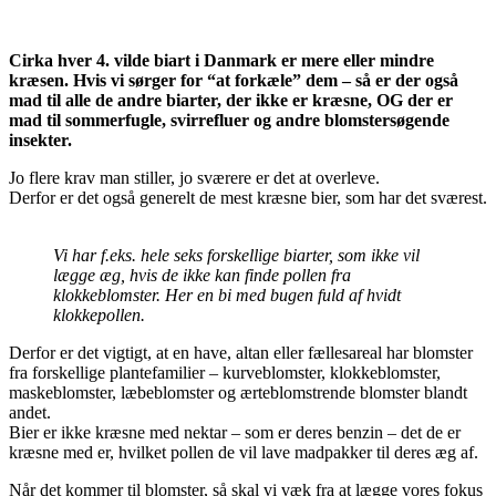
Cirka hver 4. vilde biart i Danmark er mere eller mindre
kræsen. Hvis vi sørger for “at forkæle” dem – så er der også
mad til alle de andre biarter, der ikke er kræsne, OG der er
mad til sommerfugle, svirrefluer og andre blomstersøgende
insekter.
Jo flere krav man stiller, jo sværere er det at overleve.
Derfor er det også generelt de mest kræsne bier, som har det sværest.
Vi har f.eks. hele seks forskellige biarter, som ikke vil
lægge æg, hvis de ikke kan finde pollen fra
klokkeblomster. Her en bi med bugen fuld af hvidt
klokkepollen.
Derfor er det vigtigt, at en have, altan eller fællesareal har blomster
fra forskellige plantefamilier – kurveblomster, klokkeblomster,
maskeblomster, læbeblomster og ærteblomstrende blomster blandt
andet.
Bier er ikke kræsne med nektar – som er deres benzin – det de er
kræsne med er, hvilket pollen de vil lave madpakker til deres æg af.
Når det kommer til blomster, så skal vi væk fra at lægge vores fokus