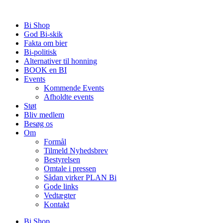
Videre
til
Bi Shop
indhold
God Bi-skik
Fakta om bier
Bi-politisk
Alternativer til honning
BOOK en BI
Events
Kommende Events
Afholdte events
Støt
Bliv medlem
Besøg os
Om
Formål
Tilmeld Nyhedsbrev
Bestyrelsen
Omtale i pressen
Sådan virker PLAN Bi
Gode links
Vedtægter
Kontakt
Bi Shop