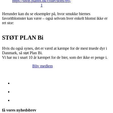
https://shop.planbi.dk/collections/fro-
1
Herunder kan du se eksempler på, hvor smukke biernes
favoritblomster kan være – også selvom hver enkelt blomst ikke er
ret stor:
STØT PLAN Bi
Hvis du også synes, det er værd at kæmpe for de mest truede dyr i
Danmark, så støt Plan Bi.
Vi har nu i snart 10 år kæmpet for de bier, som der ikke er penge i.
Bliv medlem
få vores nyhedsbrev