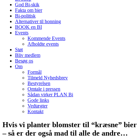
God Bi-skik
Fakta om bier
Bi-politisk
Alternativer til honning
BOOK en BI
Events
Kommende Events
Afholdte events
Støt
Bliv medlem
Besøg os
Om
Formål
Tilmeld Nyhedsbrev
Bestyrelsen
Omtale i pressen
Sådan virker PLAN Bi
Gode links
Vedtægter
Kontakt
Hvis vi planter blomster til “kræsne” bier
– så er der også mad til alle de andre…