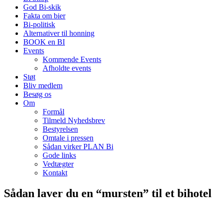
God Bi-skik
Fakta om bier
Bi-politisk
Alternativer til honning
BOOK en BI
Events
Kommende Events
Afholdte events
Støt
Bliv medlem
Besøg os
Om
Formål
Tilmeld Nyhedsbrev
Bestyrelsen
Omtale i pressen
Sådan virker PLAN Bi
Gode links
Vedtægter
Kontakt
Sådan laver du en “mursten” til et bihotel