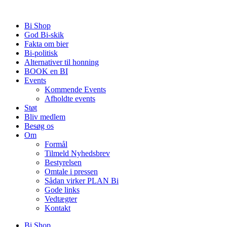
Videre
til
Bi Shop
indhold
God Bi-skik
Fakta om bier
Bi-politisk
Alternativer til honning
BOOK en BI
Events
Kommende Events
Afholdte events
Støt
Bliv medlem
Besøg os
Om
Formål
Tilmeld Nyhedsbrev
Bestyrelsen
Omtale i pressen
Sådan virker PLAN Bi
Gode links
Vedtægter
Kontakt
Bi Shop