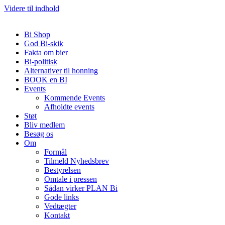
Videre til indhold
Bi Shop
God Bi-skik
Fakta om bier
Bi-politisk
Alternativer til honning
BOOK en BI
Events
Kommende Events
Afholdte events
Støt
Bliv medlem
Besøg os
Om
Formål
Tilmeld Nyhedsbrev
Bestyrelsen
Omtale i pressen
Sådan virker PLAN Bi
Gode links
Vedtægter
Kontakt