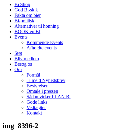
Bi Shop
God Bi-skik
Fakta om bier
Bi-politisk
Alternativer til honning
BOOK en BI
Events
Kommende Events
Afholdte events
Støt
Bliv medlem
Besøg os
Om
Formål
Tilmeld Nyhedsbrev
Bestyrelsen
Omtale i pressen
Sådan virker PLAN Bi
Gode links
Vedtægter
Kontakt
img_8396-2