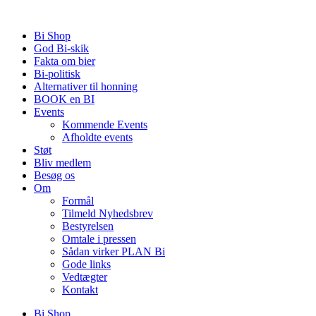
Videre
til
Bi Shop
indhold
God Bi-skik
Fakta om bier
Bi-politisk
Alternativer til honning
BOOK en BI
Events
Kommende Events
Afholdte events
Støt
Bliv medlem
Besøg os
Om
Formål
Tilmeld Nyhedsbrev
Bestyrelsen
Omtale i pressen
Sådan virker PLAN Bi
Gode links
Vedtægter
Kontakt
Bi Shop