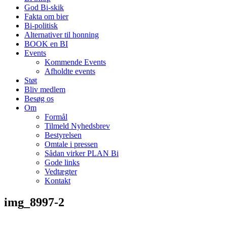
God Bi-skik
Fakta om bier
Bi-politisk
Alternativer til honning
BOOK en BI
Events
Kommende Events
Afholdte events
Støt
Bliv medlem
Besøg os
Om
Formål
Tilmeld Nyhedsbrev
Bestyrelsen
Omtale i pressen
Sådan virker PLAN Bi
Gode links
Vedtægter
Kontakt
img_8997-2