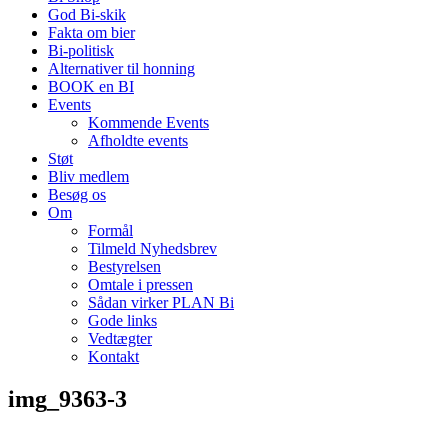
God Bi-skik
Fakta om bier
Bi-politisk
Alternativer til honning
BOOK en BI
Events
Kommende Events
Afholdte events
Støt
Bliv medlem
Besøg os
Om
Formål
Tilmeld Nyhedsbrev
Bestyrelsen
Omtale i pressen
Sådan virker PLAN Bi
Gode links
Vedtægter
Kontakt
img_9363-3