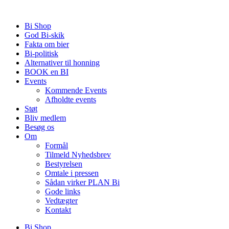
Videre
til
Bi Shop
indhold
God Bi-skik
Fakta om bier
Bi-politisk
Alternativer til honning
BOOK en BI
Events
Kommende Events
Afholdte events
Støt
Bliv medlem
Besøg os
Om
Formål
Tilmeld Nyhedsbrev
Bestyrelsen
Omtale i pressen
Sådan virker PLAN Bi
Gode links
Vedtægter
Kontakt
Bi Shop