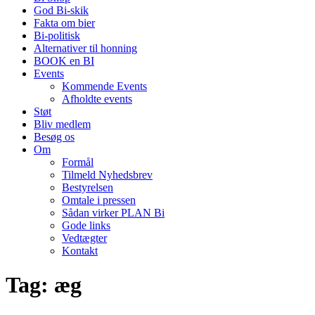
God Bi-skik
Fakta om bier
Bi-politisk
Alternativer til honning
BOOK en BI
Events
Kommende Events
Afholdte events
Støt
Bliv medlem
Besøg os
Om
Formål
Tilmeld Nyhedsbrev
Bestyrelsen
Omtale i pressen
Sådan virker PLAN Bi
Gode links
Vedtægter
Kontakt
Tag:
æg