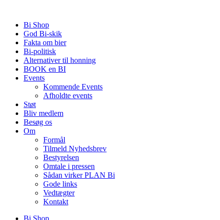
Videre
til
Bi Shop
indhold
God Bi-skik
Fakta om bier
Bi-politisk
Alternativer til honning
BOOK en BI
Events
Kommende Events
Afholdte events
Støt
Bliv medlem
Besøg os
Om
Formål
Tilmeld Nyhedsbrev
Bestyrelsen
Omtale i pressen
Sådan virker PLAN Bi
Gode links
Vedtægter
Kontakt
Bi Shop