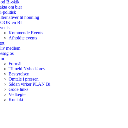
od Bi-skik
akta om bier
i-politisk
lternativer til honning
OOK en BI
vents
Kommende Events
Afholdte events
tøt
liv medlem
esøg os
Om
Formål
Tilmeld Nyhedsbrev
Bestyrelsen
Omtale i pressen
Sådan virker PLAN Bi
Gode links
Vedtægter
Kontakt