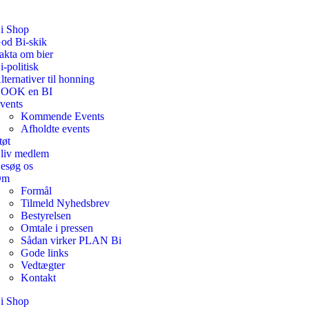
i Shop
od Bi-skik
akta om bier
i-politisk
lternativer til honning
OOK en BI
vents
Kommende Events
Afholdte events
tøt
liv medlem
esøg os
Om
Formål
Tilmeld Nyhedsbrev
Bestyrelsen
Omtale i pressen
Sådan virker PLAN Bi
Gode links
Vedtægter
Kontakt
i Shop