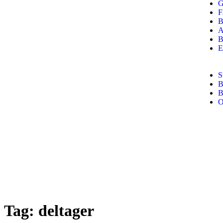
G
F
B
A
B
E
S
B
B
Tag:
deltager