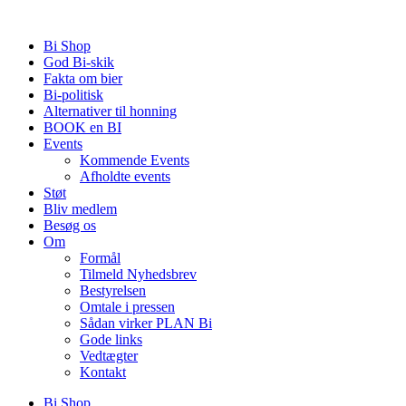
Videre
til
Bi Shop
indhold
God Bi-skik
Fakta om bier
Bi-politisk
Alternativer til honning
BOOK en BI
Events
Kommende Events
Afholdte events
Støt
Bliv medlem
Besøg os
Om
Formål
Tilmeld Nyhedsbrev
Bestyrelsen
Omtale i pressen
Sådan virker PLAN Bi
Gode links
Vedtægter
Kontakt
Bi Shop