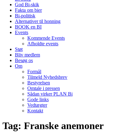
God Bi-skik
Fakta om bier
Bi-politisk
Alternativer til honning
BOOK en BI
Events
Kommende Events
Afholdte events
Støt
Bliv medlem
Besøg os
Om
Formål
Tilmeld Nyhedsbrev
Bestyrelsen
Omtale i pressen
Sådan virker PLAN Bi
Gode links
Vedtægter
Kontakt
Tag:
Franske anemoner