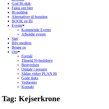
God Bi-skik
Fakta om bier
Bi-politisk
Alternativer til honning
BOOK en BI
Events
Kommende Events
Afholdte events
Støt
Bliv medlem
Besøg os
Om
Formål
Tilmeld Nyhedsbrev
Bestyrelsen
Omtale i pressen
Sådan virker PLAN Bi
Gode links
Vedtægter
Kontakt
Tag:
Kejserkrone