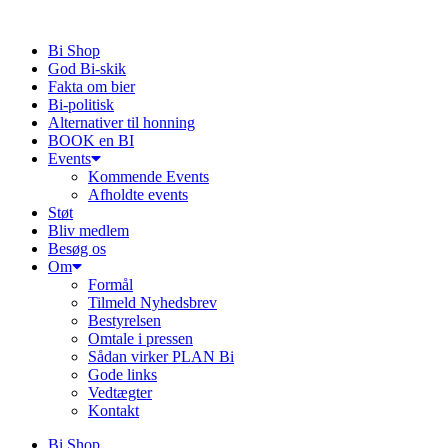
Videre
til
Bi Shop
indhold
God Bi-skik
Fakta om bier
Bi-politisk
Alternativer til honning
BOOK en BI
Events
Kommende Events
Afholdte events
Støt
Bliv medlem
Besøg os
Om
Formål
Tilmeld Nyhedsbrev
Bestyrelsen
Omtale i pressen
Sådan virker PLAN Bi
Gode links
Vedtægter
Kontakt
Bi Shop