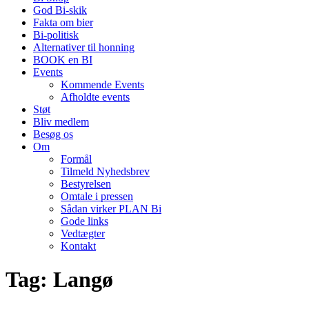
God Bi-skik
Fakta om bier
Bi-politisk
Alternativer til honning
BOOK en BI
Events
Kommende Events
Afholdte events
Støt
Bliv medlem
Besøg os
Om
Formål
Tilmeld Nyhedsbrev
Bestyrelsen
Omtale i pressen
Sådan virker PLAN Bi
Gode links
Vedtægter
Kontakt
Tag:
Langø