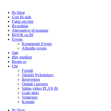
Videre
til
Bi Shop
indhold
God Bi-skik
Fakta om bier
Bi-politisk
Alternativer til honning
BOOK en BI
Events
Kommende Events
Afholdte events
Støt
Bliv medlem
Besøg os
Om
Formål
Tilmeld Nyhedsbrev
Bestyrelsen
Omtale i pressen
Sådan virker PLAN Bi
Gode links
Vedtægter
Kontakt
Bi Shop