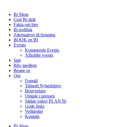
Videre
til
Bi Shop
indhold
God Bi-skik
Fakta om bier
Bi-politisk
Alternativer til honning
BOOK en BI
Events
Kommende Events
Afholdte events
Støt
Bliv medlem
Besøg os
Om
Formål
Tilmeld Nyhedsbrev
Bestyrelsen
Omtale i pressen
Sådan virker PLAN Bi
Gode links
Vedtægter
Kontakt
Bi Shop