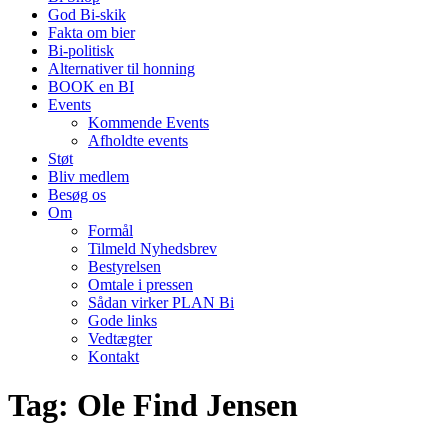
God Bi-skik
Fakta om bier
Bi-politisk
Alternativer til honning
BOOK en BI
Events
Kommende Events
Afholdte events
Støt
Bliv medlem
Besøg os
Om
Formål
Tilmeld Nyhedsbrev
Bestyrelsen
Omtale i pressen
Sådan virker PLAN Bi
Gode links
Vedtægter
Kontakt
Tag:
Ole Find Jensen