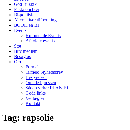
God Bi-skik
Fakta om bier
Bi-politisk
Alternativer til honning
BOOK en BI
Events
Kommende Events
Afholdte events
Støt
Bliv medlem
Besøg os
Om
Formål
Tilmeld Nyhedsbrev
Bestyrelsen
Omtale i pressen
Sådan virker PLAN Bi
Gode links
Vedtægter
Kontakt
Tag:
rapsolie