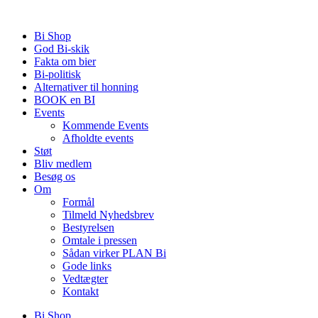
Videre
til
Bi Shop
indhold
God Bi-skik
Fakta om bier
Bi-politisk
Alternativer til honning
BOOK en BI
Events
Kommende Events
Afholdte events
Støt
Bliv medlem
Besøg os
Om
Formål
Tilmeld Nyhedsbrev
Bestyrelsen
Omtale i pressen
Sådan virker PLAN Bi
Gode links
Vedtægter
Kontakt
Bi Shop