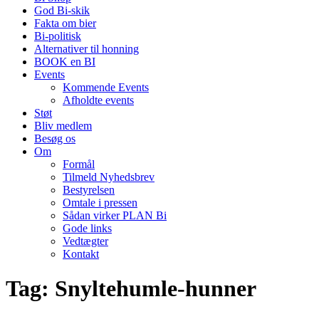
God Bi-skik
Fakta om bier
Bi-politisk
Alternativer til honning
BOOK en BI
Events
Kommende Events
Afholdte events
Støt
Bliv medlem
Besøg os
Om
Formål
Tilmeld Nyhedsbrev
Bestyrelsen
Omtale i pressen
Sådan virker PLAN Bi
Gode links
Vedtægter
Kontakt
Tag:
Snyltehumle-hunner