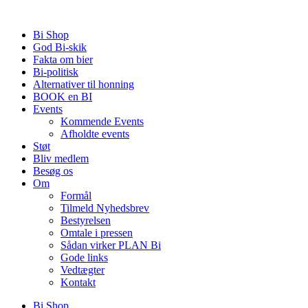
Videre
til
Bi Shop
indhold
God Bi-skik
Fakta om bier
Bi-politisk
Alternativer til honning
BOOK en BI
Events
Kommende Events
Afholdte events
Støt
Bliv medlem
Besøg os
Om
Formål
Tilmeld Nyhedsbrev
Bestyrelsen
Omtale i pressen
Sådan virker PLAN Bi
Gode links
Vedtægter
Kontakt
Bi Shop