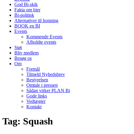
God Bi-skik
Fakta om bier
Bi-politisk
Alternativer til honning
BOOK en BI
Events
Kommende Events
Afholdte events
Støt
Bliv medlem
Besøg os
Om
Formål
Tilmeld Nyhedsbrev
Bestyrelsen
Omtale i pressen
Sådan virker PLAN Bi
Gode links
Vedtægter
Kontakt
Tag:
Squash