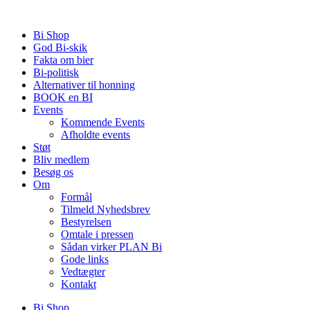
Videre
til
Bi Shop
indhold
God Bi-skik
Fakta om bier
Bi-politisk
Alternativer til honning
BOOK en BI
Events
Kommende Events
Afholdte events
Støt
Bliv medlem
Besøg os
Om
Formål
Tilmeld Nyhedsbrev
Bestyrelsen
Omtale i pressen
Sådan virker PLAN Bi
Gode links
Vedtægter
Kontakt
Bi Shop