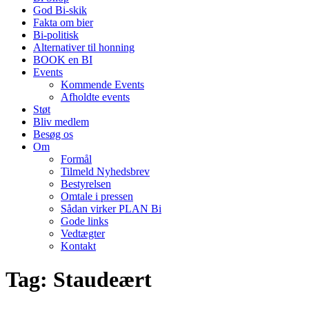
God Bi-skik
Fakta om bier
Bi-politisk
Alternativer til honning
BOOK en BI
Events
Kommende Events
Afholdte events
Støt
Bliv medlem
Besøg os
Om
Formål
Tilmeld Nyhedsbrev
Bestyrelsen
Omtale i pressen
Sådan virker PLAN Bi
Gode links
Vedtægter
Kontakt
Tag:
Staudeært