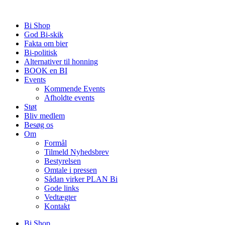
Videre
til
Bi Shop
indhold
God Bi-skik
Fakta om bier
Bi-politisk
Alternativer til honning
BOOK en BI
Events
Kommende Events
Afholdte events
Støt
Bliv medlem
Besøg os
Om
Formål
Tilmeld Nyhedsbrev
Bestyrelsen
Omtale i pressen
Sådan virker PLAN Bi
Gode links
Vedtægter
Kontakt
Bi Shop