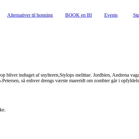
Alternativer til honning
BOOK en BI
Events
Stø
bliver indtaget af snylteren,Stylops melittae. Jordbien, Andrena vaga, b
hn-Petersen, så enhver drengs værste mareridt om zombier går i opfyld
ke.