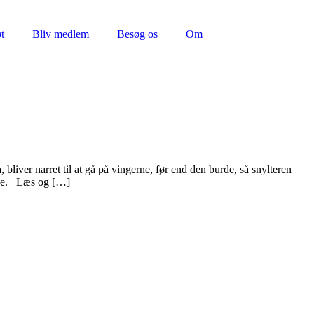
t
Bliv medlem
Besøg os
Om
liver narret til at gå på vingerne, før end den burde, så snylteren
else. Læs og […]