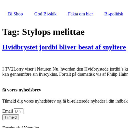
Videre
til
Bi Shop
God Bi-skik
Fakta om bier
Bi-politisk
indhold
Tag:
Stylops melittae
Hvidbrystet jordbi bliver besat af snyltere
I TV2Lorry viser i Naturen Nu, hvordan den Hvidbrystede jordbi´s krop 
kan gennemføre sin livscyklus. Fortalt på dramatisk vis af Philip Ha
få vores nyhedsbrev
Tilmeld dig vores nyhedsbrev og få bi-relaterede nyheder i din indbak
Email
Tilmeld
Facebook-f
Youtube