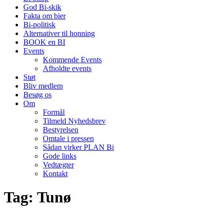
God Bi-skik
Fakta om bier
Bi-politisk
Alternativer til honning
BOOK en BI
Events
Kommende Events
Afholdte events
Støt
Bliv medlem
Besøg os
Om
Formål
Tilmeld Nyhedsbrev
Bestyrelsen
Omtale i pressen
Sådan virker PLAN Bi
Gode links
Vedtægter
Kontakt
Tag:
Tunø