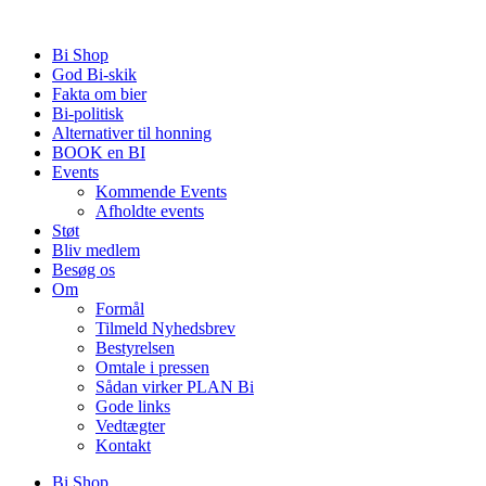
Videre
til
Bi Shop
indhold
God Bi-skik
Fakta om bier
Bi-politisk
Alternativer til honning
BOOK en BI
Events
Kommende Events
Afholdte events
Støt
Bliv medlem
Besøg os
Om
Formål
Tilmeld Nyhedsbrev
Bestyrelsen
Omtale i pressen
Sådan virker PLAN Bi
Gode links
Vedtægter
Kontakt
Bi Shop