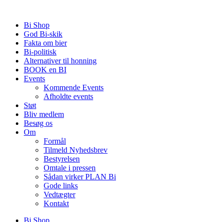
Videre
til
Bi Shop
indhold
God Bi-skik
Fakta om bier
Bi-politisk
Alternativer til honning
BOOK en BI
Events
Kommende Events
Afholdte events
Støt
Bliv medlem
Besøg os
Om
Formål
Tilmeld Nyhedsbrev
Bestyrelsen
Omtale i pressen
Sådan virker PLAN Bi
Gode links
Vedtægter
Kontakt
Bi Shop