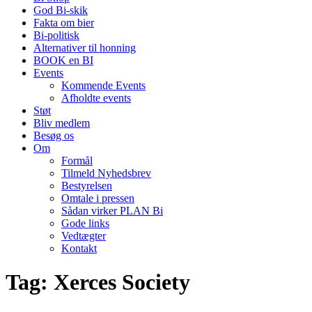
God Bi-skik
Fakta om bier
Bi-politisk
Alternativer til honning
BOOK en BI
Events
Kommende Events
Afholdte events
Støt
Bliv medlem
Besøg os
Om
Formål
Tilmeld Nyhedsbrev
Bestyrelsen
Omtale i pressen
Sådan virker PLAN Bi
Gode links
Vedtægter
Kontakt
Tag:
Xerces Society