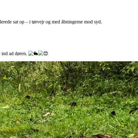
llerede sat op – i tørvejr og med åbningerne mod
syd.
e ind ad døren.