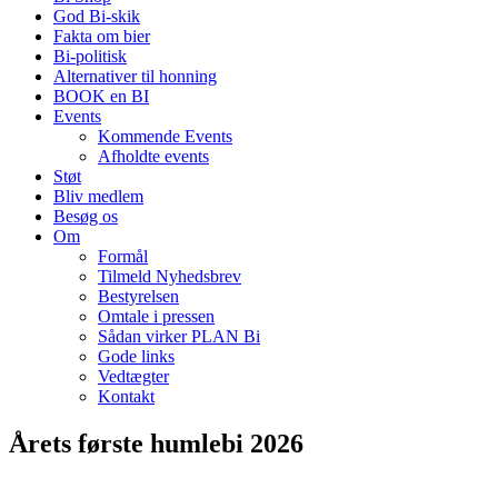
God Bi-skik
Fakta om bier
Bi-politisk
Alternativer til honning
BOOK en BI
Events
Kommende Events
Afholdte events
Støt
Bliv medlem
Besøg os
Om
Formål
Tilmeld Nyhedsbrev
Bestyrelsen
Omtale i pressen
Sådan virker PLAN Bi
Gode links
Vedtægter
Kontakt
Årets første humlebi 2026