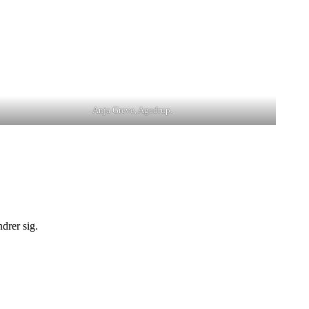
Anja Greve, Agedrup.
drer sig.