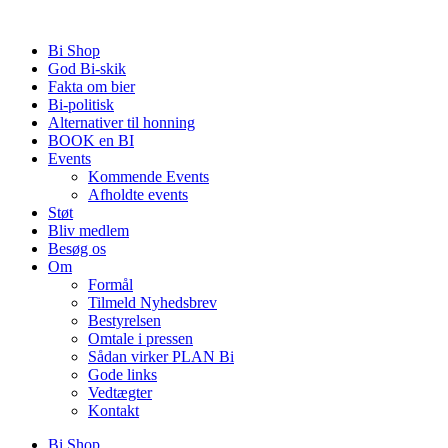
Videre
til
Bi Shop
indhold
God Bi-skik
Fakta om bier
Bi-politisk
Alternativer til honning
BOOK en BI
Events
Kommende Events
Afholdte events
Støt
Bliv medlem
Besøg os
Om
Formål
Tilmeld Nyhedsbrev
Bestyrelsen
Omtale i pressen
Sådan virker PLAN Bi
Gode links
Vedtægter
Kontakt
Bi Shop