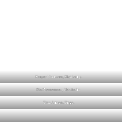
Kasper Thomsen, Skødstrup.
Pia Bjernemose, Hørsholm.
Tina Jensen, Trige.