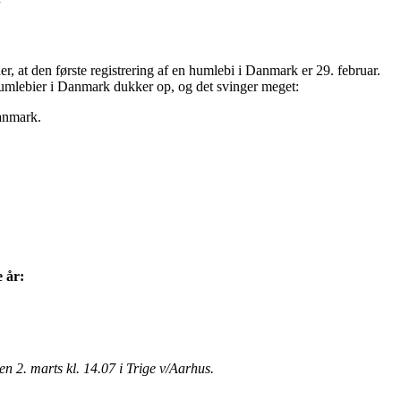
 der, at den første registrering af en humlebi i Danmark er 29. februar.
 humlebier i Danmark dukker op, og det svinger meget:
Danmark.
e år:
en 2. marts kl. 14.07 i Trige v/Aarhus.