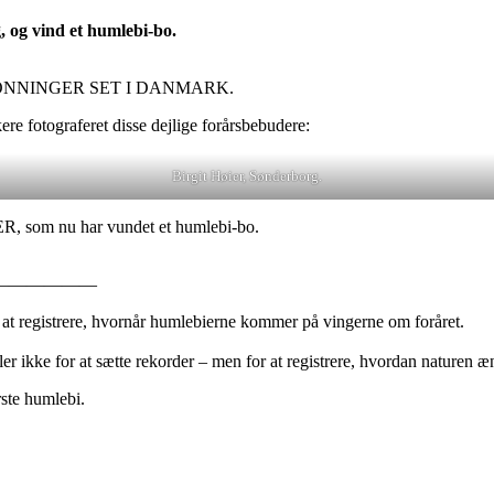
og vind et humlebi-bo.
ONNINGER SET I DANMARK.
re fotograferet disse dejlige forårsbebudere:
Birgit Høier, Sønderborg.
, som nu har vundet et humlebi-bo.
——————
ed at registrere, hvornår humlebierne kommer på vingerne om foråret.
ler ikke for at sætte rekorder – men for at registrere, hvordan naturen æn
rste humlebi.