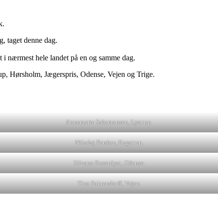
k.
g, taget denne dag.
et i nærmest hele landet på en og samme dag.
rup, Hørsholm, Jægerspris, Odense, Vejen og Trige.
Annemarie Salomonsen, Lystrup.
Nikolaj Parslov, Regstrup.
Silvana Rosenlyst, Odense.
Tina Fahrendorff, Vejen.