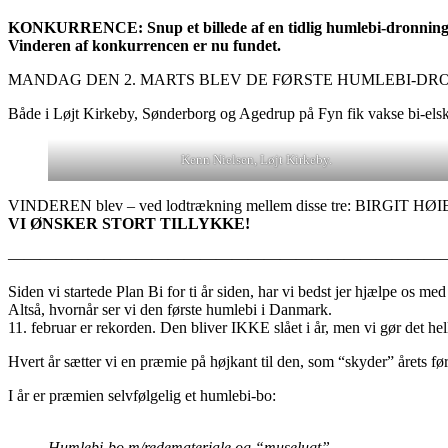
KONKURRENCE: Snup et billede af en tidlig humlebi-dronning, 
Vinderen af konkurrencen er nu fundet.
MANDAG DEN 2. MARTS BLEV DE FØRSTE HUMLEBI-DR
Både i Løjt Kirkeby, Sønderborg og Agedrup på Fyn fik vakse bi-elske
Kenn Nielsen, Løjt Kirkeby.
VINDEREN blev – ved lodtrækning mellem disse tre: BIRGIT HØIER
VI ØNSKER STORT TILLYKKE!
———————————————————————————
Siden vi startede Plan Bi for ti år siden, har vi bedst jer hjælpe os m
Altså, hvornår ser vi den første humlebi i Danmark.
11. februar er rekorden. Den bliver IKKE slået i år, men vi gør det hel
Hvert år sætter vi en præmie på højkant til den, som “skyder” årets fø
I år er præmien selvfølgelig et humlebi-bo:
Humlebi-bo m/redemateriale og “muselugt”.