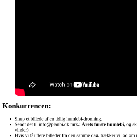
Konkurrencen:
Snup et billede af en tidlig humlebi-dronning.
Sendt det til info@planbi.dk mrk.:
Årets første humlebi
, og s
vinder).
Hvis vi får flere billeder fra den samme dag, trækker vi lod om