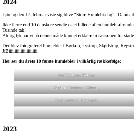
2024
Lørdag den 17. februar viste sig blive “Store Humlebi-dag” i Danmar
Ikke færre end 10 danskere sendte os et billede af en humlebi-dronnin
Tusinde tak!
Aldrig før har vi på denne måde kunnet erklære bi-sæssonen for start
Der blev fotograferet humlebier i Børkop, Lystrup, Skødstrup, Regst
JiBiiiiiiiiiiiiiiiiiiiiiiii.
Her ser du årets 10 første humlebier i vilkårlig rækkefølge:
Ane Thomsen, Børkop.
Kirsten Filtenborg, Odense.
René Andersen, Jægerspris.
2023