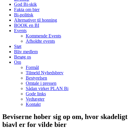
God Bi-skik
Fakta om bier
Bi-politisk
Alternativer til honning
BOOK en BI
Events
Kommende Events
Afholdte events
Støt
Bliv medlem
Besøg os
Om
Formål
Tilmeld Nyhedsbrev
Bestyrelsen
Omtale i pressen
Sådan virker PLAN Bi
Gode links
Vedtægter
Kontakt
Beviserne hober sig op om, hvor skadeligt
biavl er for vilde bier