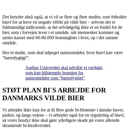
Det betyder altså også, at vi vil se flere og flere studier, som friholder
biavl for at have en negativ effekt på vilde bier – selvom det er
fuldstændigt indlysende, at det selvfølgelig ikke er en fordel for de
bier, som i forvejen lever i et område, når mennesker kommer og
sætter kasser med 60-80.000 honningbier i hver, op i det samme
område.
Her et studie, som skal udpeget naturområder, hvor biavl kan være
“bæredygtigt”:
Aarhus Universitet skal udvikle et værktøj,
som kan blåstemple honning fra
naturområder som “bæredygtigt”
STØT PLAN BI´S ARBEJDE FOR
DANMARKS VILDE BIER
Vi arbejder ikke kun for at få flere gode bi-blomster i danske haver,
parker, og langs vejene – vi arbejder også for en regulering af biavl,
så vores husdyr ikke skal gøre yderligere skade på vores allerede
skrantende bi-biodiversitet.