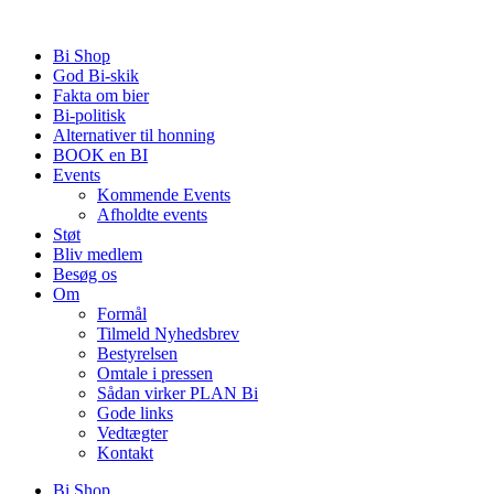
Videre
til
Bi Shop
indhold
God Bi-skik
Fakta om bier
Bi-politisk
Alternativer til honning
BOOK en BI
Events
Kommende Events
Afholdte events
Støt
Bliv medlem
Besøg os
Om
Formål
Tilmeld Nyhedsbrev
Bestyrelsen
Omtale i pressen
Sådan virker PLAN Bi
Gode links
Vedtægter
Kontakt
Bi Shop