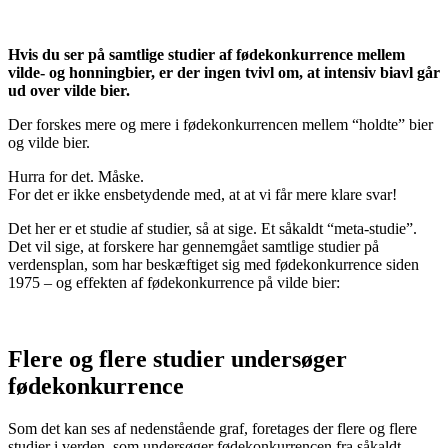
Hvis du ser på samtlige studier af fødekonkurrence mellem
vilde- og honningbier, er der ingen tvivl om, at intensiv biavl går
ud over vilde bier.
Der forskes mere og mere i fødekonkurrencen mellem “holdte” bier
og vilde bier.
Hurra for det. Måske.
For det er ikke ensbetydende med, at at vi får mere klare svar!
Det her er et studie af studier, så at sige. Et såkaldt “meta-studie”.
Det vil sige, at forskere har gennemgået samtlige studier på
verdensplan, som har beskæftiget sig med fødekonkurrence siden
1975 – og effekten af fødekonkurrence på vilde bier:
Flere og flere studier undersøger
fødekonkurrence
Som det kan ses af nedenstående graf, foretages der flere og flere
studier i verden, som undersøger fødekonkurrencen fra såkaldt