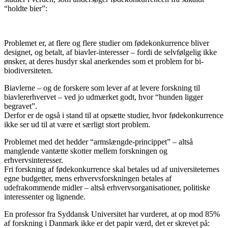
“holdte bier”:
Problemet er, at flere og flere studier om fødekonkurrence bliver
designet, og betalt, af biavler-interesser – fordi de selvfølgelig ikke
ønsker, at deres husdyr skal anerkendes som et problem for bi-
biodiversiteten.
Biavlerne – og de forskere som lever af at levere forskning til
biavlererhvervet – ved jo udmærket godt, hvor “hunden ligger
begravet”.
Derfor er de også i stand til at opsætte studier, hvor fødekonkurrence
ikke ser ud til at være et særligt stort problem.
Problemet med det hedder “armslængde-princippet” – altså
manglende vantætte skotter mellem forskningen og
erhvervsinteresser.
Fri forskning af fødekonkurrence skal betales ud af universiteternes
egne budgetter, mens erhvervsforskningen betales af
udefrakommende midler – altså erhvervsorganisationer, politiske
interessenter og lignende.
En professor fra Syddansk Universitet har vurderet, at op mod 85%
af forskning i Danmark ikke er det papir værd, det er skrevet på: