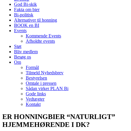
God Bi-skik
Fakta om bier
Bi-politisk
Alternativer til honning
BOOK en BI
Events
Kommende Events
Afholdte events
Støt
Bliv medlem
Besøg os
Om
Formål
Tilmeld Nyhedsbrev
Bestyrelsen
Omtale i pressen
Sådan virker PLAN Bi
Gode links
Vedtægter
Kontakt
ER HONNINGBIER “NATURLIGT”
HJEMMEHØRENDE I DK?