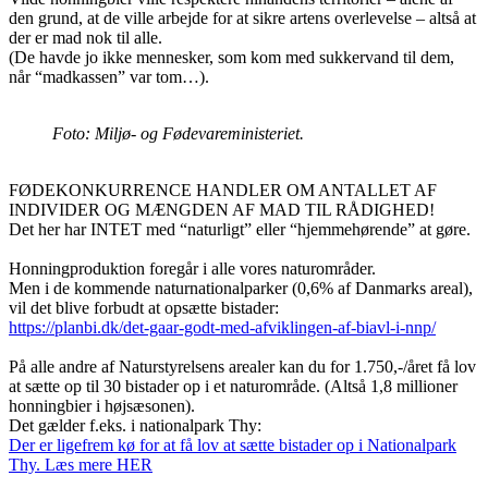
den grund, at de ville arbejde for at sikre artens overlevelse – altså at
der er mad nok til alle.
(De havde jo ikke mennesker, som kom med sukkervand til dem,
når “madkassen” var tom…).
Foto: Miljø- og Fødevareministeriet.
FØDEKONKURRENCE HANDLER OM ANTALLET AF
INDIVIDER OG MÆNGDEN AF MAD TIL RÅDIGHED!
Det her har INTET med “naturligt” eller “hjemmehørende” at gøre.
Honningproduktion foregår i alle vores naturområder.
Men i de kommende naturnationalparker (0,6% af Danmarks areal),
vil det blive forbudt at opsætte bistader:
https://planbi.dk/det-gaar-godt-med-afviklingen-af-biavl-i-nnp/
På alle andre af Naturstyrelsens arealer kan du for 1.750,-/året få lov
at sætte op til 30 bistader op i et naturområde. (Altså 1,8 millioner
honningbier i højsæsonen).
Det gælder f.eks. i nationalpark Thy:
Der er ligefrem kø for at få lov at sætte bistader op i Nationalpark
Thy. Læs mere HER