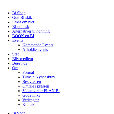
Videre
til
Bi Shop
indhold
God Bi-skik
Fakta om bier
Bi-politisk
Alternativer til honning
BOOK en BI
Events
Kommende Events
Afholdte events
Støt
Bliv medlem
Besøg os
Om
Formål
Tilmeld Nyhedsbrev
Bestyrelsen
Omtale i pressen
Sådan virker PLAN Bi
Gode links
Vedtægter
Kontakt
Bi Shop