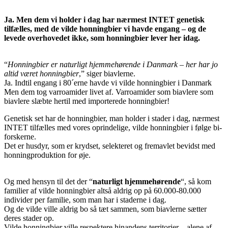
Ja. Men dem vi holder i dag har nærmest INTET genetisk
tilfælles, med de vilde honningbier vi havde engang – og de
levede overhovedet ikke, som honningbier lever her idag.
“
Honningbier er naturligt hjemmehørende i Danmark – her har jo
altid været honningbier
,” siger biavlerne.
Ja. Indtil engang i 80´erne havde vi vilde honningbier i Danmark
Men dem tog varroamider livet af. Varroamider som biavlere som
biavlere slæbte hertil med importerede honningbier!
Genetisk set har de honningbier, man holder i stader i dag, nærmest
INTET tilfælles med vores oprindelige, vilde honningbier i følge bi-
forskerne.
Det er husdyr, som er krydset, selekteret og fremavlet bevidst med
honningproduktion for øje.
Og med hensyn til det der “
naturligt hjemmehørende
“, så kom
familier af vilde honningbier altså aldrig op på 60.000-80.000
individer per familie, som man har i staderne i dag.
Og de vilde ville aldrig bo så tæt sammen, som biavlerne sætter
deres stader op.
Vilde honningbier ville respektere hinandens territorier – alene af