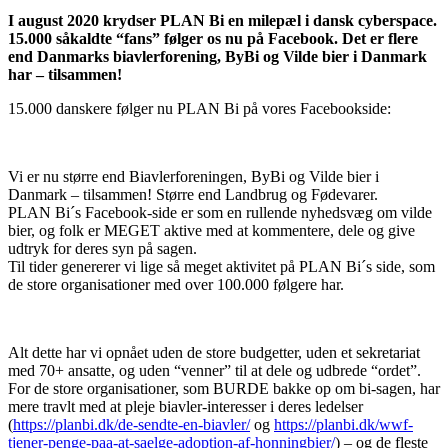
I august 2020 krydser PLAN Bi en milepæl i dansk cyberspace.
15.000 såkaldte “fans” følger os nu på Facebook. Det er flere
end Danmarks biavlerforening, ByBi og Vilde bier i Danmark
har – tilsammen!
15.000 danskere følger nu PLAN Bi på vores Facebookside:
Vi er nu større end Biavlerforeningen, ByBi og Vilde bier i
Danmark – tilsammen! Større end Landbrug og Fødevarer.
PLAN Bi´s Facebook-side er som en rullende nyhedsvæg om vilde
bier, og folk er MEGET aktive med at kommentere, dele og give
udtryk for deres syn på sagen.
Til tider genererer vi lige så meget aktivitet på PLAN Bi´s side, som
de store organisationer med over 100.000 følgere har.
Alt dette har vi opnået uden de store budgetter, uden et sekretariat
med 70+ ansatte, og uden “venner” til at dele og udbrede “ordet”.
For de store organisationer, som BURDE bakke op om bi-sagen, har
mere travlt med at pleje biavler-interesser i deres ledelser
(
https://planbi.dk/de-sendte-en-biavler/
og
https://planbi.dk/wwf-
tjener-penge-paa-at-saelge-adoption-af-honningbier/
) – og de fleste