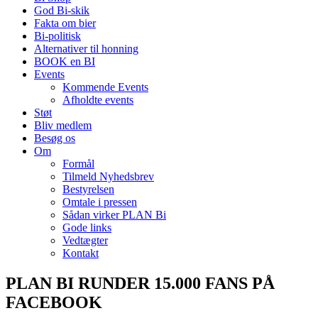
God Bi-skik
Fakta om bier
Bi-politisk
Alternativer til honning
BOOK en BI
Events
Kommende Events
Afholdte events
Støt
Bliv medlem
Besøg os
Om
Formål
Tilmeld Nyhedsbrev
Bestyrelsen
Omtale i pressen
Sådan virker PLAN Bi
Gode links
Vedtægter
Kontakt
PLAN BI RUNDER 15.000 FANS PÅ
FACEBOOK