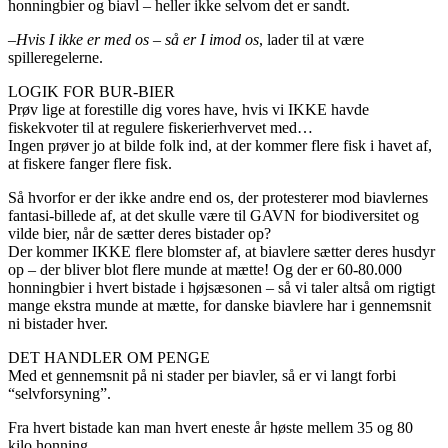
honningbier og biavl – heller ikke selvom det er sandt.
–
Hvis I ikke er med os – så er I imod os
, lader til at være
spilleregelerne.
LOGIK FOR BUR-BIER
Prøv lige at forestille dig vores have, hvis vi IKKE havde
fiskekvoter til at regulere fiskerierhvervet med…
Ingen prøver jo at bilde folk ind, at der kommer flere fisk i havet af,
at fiskere fanger flere fisk.
Så hvorfor er der ikke andre end os, der protesterer mod biavlernes
fantasi-billede af, at det skulle være til GAVN for biodiversitet og
vilde bier, når de sætter deres bistader op?
Der kommer IKKE flere blomster af, at biavlere sætter deres husdyr
op – der bliver blot flere munde at mætte! Og der er 60-80.000
honningbier i hvert bistade i højsæsonen – så vi taler altså om rigtigt
mange ekstra munde at mætte, for danske biavlere har i gennemsnit
ni bistader hver.
DET HANDLER OM PENGE
Med et gennemsnit på ni stader per biavler, så er vi langt forbi
“selvforsyning”.
Fra hvert bistade kan man hvert eneste år høste mellem 35 og 80
kilo honning.