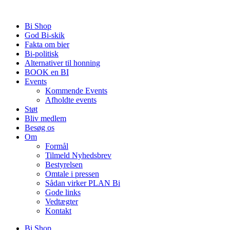
Videre
til
Bi Shop
indhold
God Bi-skik
Fakta om bier
Bi-politisk
Alternativer til honning
BOOK en BI
Events
Kommende Events
Afholdte events
Støt
Bliv medlem
Besøg os
Om
Formål
Tilmeld Nyhedsbrev
Bestyrelsen
Omtale i pressen
Sådan virker PLAN Bi
Gode links
Vedtægter
Kontakt
Bi Shop