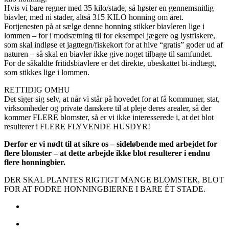
Hvis vi bare regner med 35 kilo/stade, så høster en gennemsnitlig
biavler, med ni stader, altså 315 KILO honning om året.
Fortjenesten på at sælge denne honning stikker biavleren lige i
lommen – for i modsætning til for eksempel jægere og lystfiskere,
som skal indløse et jagttegn/fiskekort for at hive “gratis” goder ud af
naturen – så skal en biavler ikke give noget tilbage til samfundet.
For de såkaldte fritidsbiavlere er det direkte, ubeskattet bi-indtægt,
som stikkes lige i lommen.
RETTIDIG OMHU
Det siger sig selv, at når vi står på hovedet for at få kommuner, stat,
virksomheder og private danskere til at pleje deres arealer, så der
kommer FLERE blomster, så er vi ikke interesserede i, at det blot
resulterer i FLERE FLYVENDE HUSDYR!
Derfor er vi nødt til at sikre os – sideløbende med arbejdet for
flere blomster – at dette arbejde ikke blot resulterer i endnu
flere honningbier.
DER SKAL PLANTES RIGTIGT MANGE BLOMSTER, BLOT
FOR AT FODRE HONNINGBIERNE I BARE ÉT STADE.