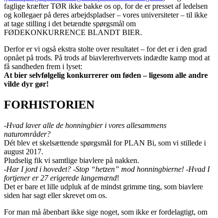
faglige kræfter TØR ikke bakke os op, for de er presset af ledelsen
og kollegaer på deres arbejdspladser – vores universiteter – til ikke
at tage stilling i det betændte spørgsmål om
FØDEKONKURRENCE BLANDT BIER.
Derfor er vi også ekstra stolte over resultatet – for det er i den grad
opnået på trods. På trods af biavlererhvervets indædte kamp mod at
få sandheden frem i lyset:
At bier selvfølgelig konkurrerer om føden – ligesom alle andre
vilde dyr gør!
FORHISTORIEN
-Hvad laver alle de honningbier i vores allesammens
naturområder?
Dét blev et skelsættende spørgsmål for PLAN Bi, som vi stillede i
august 2017.
Pludselig fik vi samtlige biavlere på nakken.
-Har I jord i hovedet? -Stop “hetzen” mod honningbierne! -Hvad I
fortjener er 27 erigerede langemænd
!
Det er bare et lille udpluk af de mindst grimme ting, som biavlere
siden har sagt eller skrevet om os.
For man må åbenbart ikke sige noget, som ikke er fordelagtigt, om