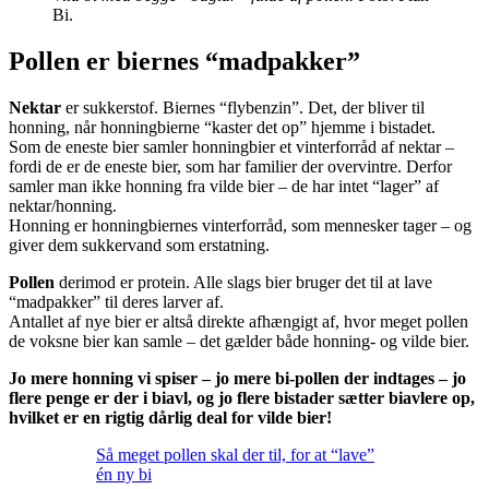
Bi.
Pollen er biernes “madpakker”
Nektar
er sukkerstof. Biernes “flybenzin”. Det, der bliver til
honning, når honningbierne “kaster det op” hjemme i bistadet.
Som de eneste bier samler honningbier et vinterforråd af nektar –
fordi de er de eneste bier, som har familier der overvintre. Derfor
samler man ikke honning fra vilde bier – de har intet “lager” af
nektar/honning.
Honning er honningbiernes vinterforråd, som mennesker tager – og
giver dem sukkervand som erstatning.
Pollen
derimod er protein. Alle slags bier bruger det til at lave
“madpakker” til deres larver af.
Antallet af nye bier er altså direkte afhængigt af, hvor meget pollen
de voksne bier kan samle – det gælder både honning- og vilde bier.
Jo mere honning vi spiser – jo mere bi-pollen der indtages – jo
flere penge er der i biavl, og jo flere bistader sætter biavlere op,
hvilket er en rigtig dårlig deal for vilde bier!
Så meget pollen skal der til, for at “lave”
én ny bi