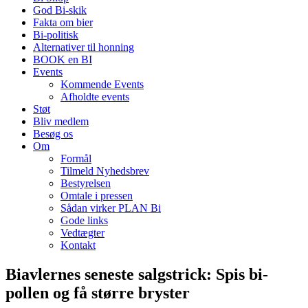
God Bi-skik
Fakta om bier
Bi-politisk
Alternativer til honning
BOOK en BI
Events
Kommende Events
Afholdte events
Støt
Bliv medlem
Besøg os
Om
Formål
Tilmeld Nyhedsbrev
Bestyrelsen
Omtale i pressen
Sådan virker PLAN Bi
Gode links
Vedtægter
Kontakt
Biavlernes seneste salgstrick: Spis bi-
pollen og få større bryster