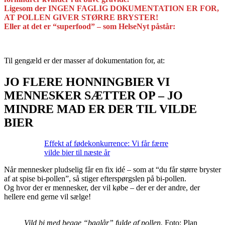
Ligesom der INGEN FAGLIG DOKUMENTATION ER FOR,
AT POLLEN GIVER STØRRE BRYSTER!
Eller at det er “superfood” – som HelseNyt påstår:
Til gengæld er der masser af dokumentation for, at:
JO FLERE HONNINGBIER VI
MENNESKER SÆTTER OP – JO
MINDRE MAD ER DER TIL VILDE
BIER
Effekt af fødekonkurrence: Vi får færre
vilde bier til næste år
Når mennesker pludselig får en fix idé – som at “du får større bryster
af at spise bi-pollen”, så stiger efterspørgslen på bi-pollen.
Og hvor der er mennesker, der vil købe – der er der andre, der
hellere end gerne vil sælge!
Vild bi med begge “baglår” fulde af pollen.
Foto: Plan