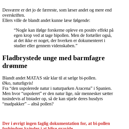
Desværre er det jo de færreste, som læser andet og mere end
overskriften.
Ellers ville de blandt andet kunne læse følgende:
“Nogle kan ifølge forskerne opleve en positiv effekt på
egen krop ved at tage bipollen. Men de fortæller også,
at det ikke er noget, der hverken er dokumenteret i
studier eller gennem videnskaben.”
Fladbrystede unge med barmfagre
drømme
Blandt andet MATAS står klar til at sælge bi-pollen.
Øko, naturligvis!
Fra “den uspolerede natur i naturparken Aracena” i Spanien.
Men hvor “uspoleret” er den natur lige, når mennesker sætter
tusindevis af bistader op, så de kan stjæle deres husdyrs
“madpakker” – altså pollen?
Der i øvrigt ingen faglig dokumentation for, at bi-pollen
forhindrer kvinder i at blive gravide.