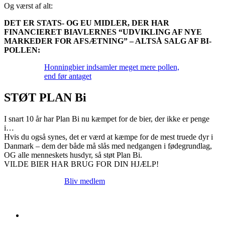
Og værst af alt:
DET ER STATS- OG EU MIDLER, DER HAR
FINANCIERET BIAVLERNES “UDVIKLING AF NYE
MARKEDER FOR AFSÆTNING” – ALTSÅ SALG AF BI-
POLLEN:
Honningbier indsamler meget mere pollen,
end før antaget
STØT PLAN Bi
I snart 10 år har Plan Bi nu kæmpet for de bier, der ikke er penge
i…
Hvis du også synes, det er værd at kæmpe for de mest truede dyr i
Danmark – dem der både må slås med nedgangen i fødegrundlag,
OG alle menneskets husdyr, så støt Plan Bi.
VILDE BIER HAR BRUG FOR DIN HJÆLP!
Bliv medlem