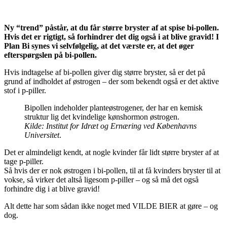
Ny “trend” påstår, at du får større bryster af at spise bi-pollen.
Hvis det er rigtigt, så forhindrer det dig også i at blive gravid!
I
Plan Bi synes vi selvfølgelig, at det værste er, at det øger
efterspørgslen på bi-pollen.
Hvis indtagelse af bi-pollen giver dig større bryster, så er det på
grund af indholdet af østrogen – der som bekendt også er det aktive
stof i p-piller.
Bipollen indeholder planteøstrogener, der har en kemisk
struktur lig det kvindelige kønshormon østrogen.
Kilde: Institut for Idræt og Ernæring ved Københavns
Universitet
.
Det er almindeligt kendt, at nogle kvinder får lidt større bryster af at
tage p-piller.
Så hvis der er nok østrogen i bi-pollen, til at få kvinders bryster til at
vokse, så virker det altså ligesom p-piller – og så må det også
forhindre dig i at blive gravid!
Alt dette har som sådan ikke noget med VILDE BIER at gøre – og
dog.