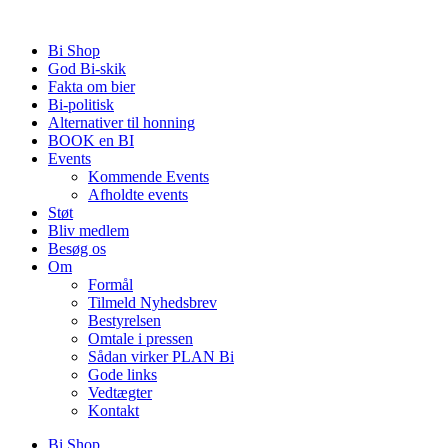
Videre
til
Bi Shop
indhold
God Bi-skik
Fakta om bier
Bi-politisk
Alternativer til honning
BOOK en BI
Events
Kommende Events
Afholdte events
Støt
Bliv medlem
Besøg os
Om
Formål
Tilmeld Nyhedsbrev
Bestyrelsen
Omtale i pressen
Sådan virker PLAN Bi
Gode links
Vedtægter
Kontakt
Bi Shop