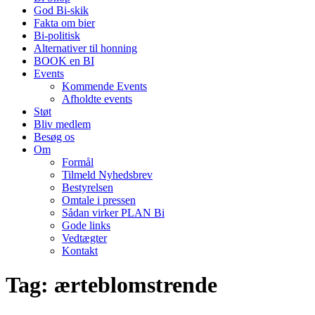
God Bi-skik
Fakta om bier
Bi-politisk
Alternativer til honning
BOOK en BI
Events
Kommende Events
Afholdte events
Støt
Bliv medlem
Besøg os
Om
Formål
Tilmeld Nyhedsbrev
Bestyrelsen
Omtale i pressen
Sådan virker PLAN Bi
Gode links
Vedtægter
Kontakt
Tag:
ærteblomstrende