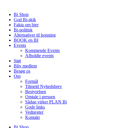
Videre
til
Bi Shop
indhold
God Bi-skik
Fakta om bier
Bi-politisk
Alternativer til honning
BOOK en BI
Events
Kommende Events
Afholdte events
Støt
Bliv medlem
Besøg os
Om
Formål
Tilmeld Nyhedsbrev
Bestyrelsen
Omtale i pressen
Sådan virker PLAN Bi
Gode links
Vedtægter
Kontakt
Bi Shop