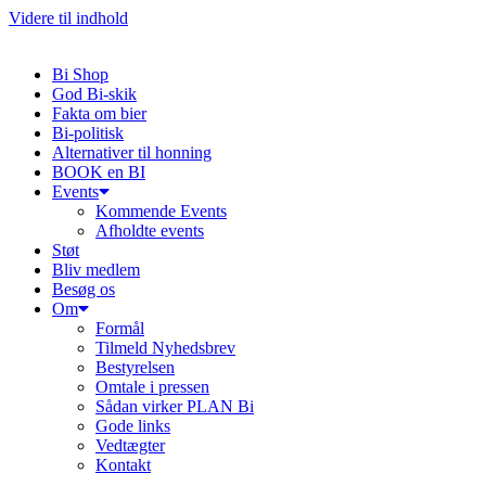
Videre til indhold
Bi Shop
God Bi-skik
Fakta om bier
Bi-politisk
Alternativer til honning
BOOK en BI
Events
Kommende Events
Afholdte events
Støt
Bliv medlem
Besøg os
Om
Formål
Tilmeld Nyhedsbrev
Bestyrelsen
Omtale i pressen
Sådan virker PLAN Bi
Gode links
Vedtægter
Kontakt