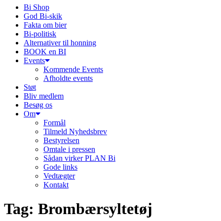
Bi Shop
God Bi-skik
Fakta om bier
Bi-politisk
Alternativer til honning
BOOK en BI
Events
Kommende Events
Afholdte events
Støt
Bliv medlem
Besøg os
Om
Formål
Tilmeld Nyhedsbrev
Bestyrelsen
Omtale i pressen
Sådan virker PLAN Bi
Gode links
Vedtægter
Kontakt
Tag:
Brombærsyltetøj