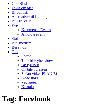
God Bi-skik
Fakta om bier
Bi-politisk
Alternativer til honning
BOOK en BI
Events
Kommende Events
Afholdte events
Støt
Bliv medlem
Besøg os
Om
Formål
Tilmeld Nyhedsbrev
Bestyrelsen
Omtale i pressen
Sådan virker PLAN Bi
Gode links
Vedtægter
Kontakt
Tag:
Facebook