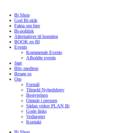
Videre
til
Bi Shop
indhold
God Bi-skik
Fakta om bier
Bi-politisk
Alternativer til honning
BOOK en BI
Events
Kommende Events
Afholdte events
Støt
Bliv medlem
Besøg os
Om
Formål
Tilmeld Nyhedsbrev
Bestyrelsen
Omtale i pressen
Sådan virker PLAN Bi
Gode links
Vedtægter
Kontakt
Bi Shop