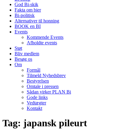
God Bi-skik
Fakta om bier
Bi-politisk
Alternativer til honning
BOOK en BI
Events
Kommende Events
Afholdte events
Støt
Bliv medlem
Besøg os
Om
Formål
Tilmeld Nyhedsbrev
Bestyrelsen
Omtale i pressen
Sådan virker PLAN Bi
Gode links
Vedtægter
Kontakt
Tag:
japansk pileurt